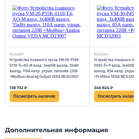
MCD23007
MCD32003
Устройства плавного пуска VM-20-P55K-
Устройства плавного пус
0110-T4-AO-M вход. 3х400В выход. 55кВт
0085-T4-P вход. 3х400В в
выход. 110А напр. управ. питания 220В
выход. 85А напр. управ. 
+Modbus+Analog Output VEDA MCD23007
+Profibus VEDA MCD32003
138 732
₽
340 824
₽
Посмотреть наличие
Посмотреть наличи
Дополнительная информация