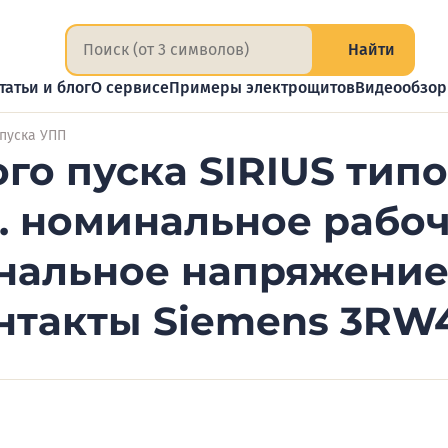
Найти
татьи и блог
О сервисе
Примеры электрощитов
Видеообзо
 пуска УПП
го пуска SIRIUS типо
д. номинальное рабо
нальное напряжение
контакты Siemens 3R