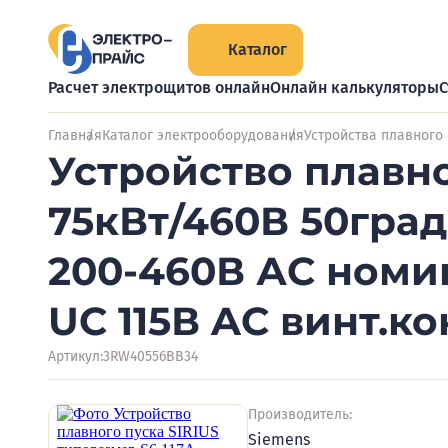
Каталог
Расчет электрощитов онлайн
Онлайн калькуляторы
С
Главная
Каталог электрооборудования
Устройства плавного
Устройство плавно
75кВт/460В 50гра
200-460В АС номи
UC 115В AC винт.
Артикул:
3RW40556BB34
Производитель:
Siemens