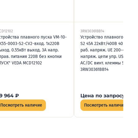
CD12102
3RW30361BB14
стройства плавного пуска VM-10-
Устройство плавного пуска 
K55-0003-S2-CV2-вход. 1х220В
S2 45А 22кВт/400В 40град. н
ыход. 0.55кВт выход. 3А напр.
раб. напряж. UE 200-480В AC
прав. питания 220В без кнопки
напряж. цепи упр. US 110-23
ПУСК" VEDA MCD12102
AC/DC винт. клеммы Siemen
3RW30361BB14
9 964
₽
Цена по запросу
Посмотреть наличие
Посмотреть наличие