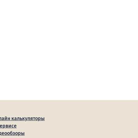
лайн калькуляторы
сервисе
деообзоры