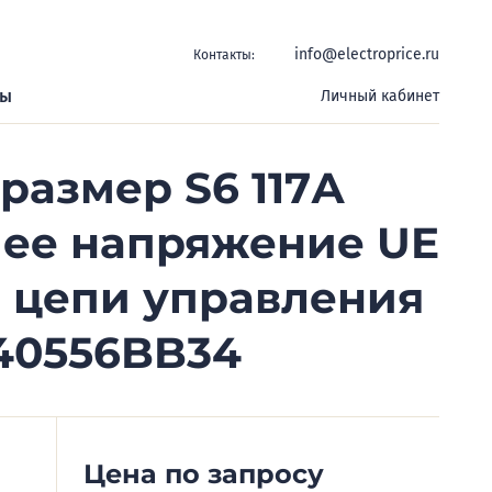
info@electroprice.ru
Контакты:
ры
Личный кабинет
размер S6 117А
чее напряжение UE
 цепи управления
W40556BB34
Цена по запросу