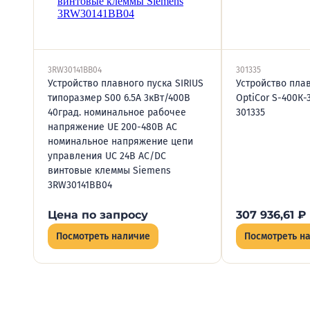
3RW30141BB04
301335
Устройство плавного пуска SIRIUS
Устройство пла
типоразмер S00 6.5А 3кВт/400В
OptiCor S-400К-
40град. номинальное рабочее
301335
напряжение UE 200-480В AC
номинальное напряжение цепи
управления UC 24В AC/DC
винтовые клеммы Siemens
3RW30141BB04
Цена по запросу
307 936,61
₽
Посмотреть наличие
Посмотреть н