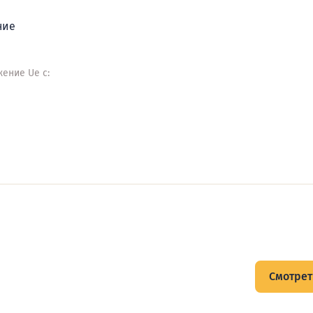
ние
ение Ue с:
щитов
Смотрет
тов и подписывайтесь на Telegram-