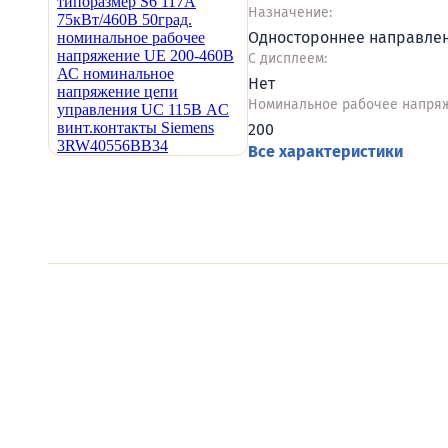
Назначение:
Одностороннее направле
С дисплеем:
Нет
Номинальное рабочее напряж
200
Все характеристики
Видеообзоры электро
Смотрите видеообзоры готовых электрощи
канал о рынке электрики.