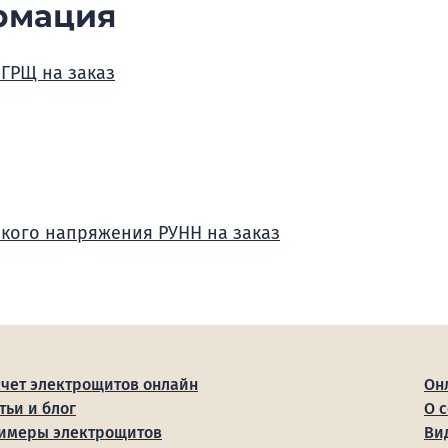
рмация
 ГРЩ на заказ
зкого напряжения РУНН на заказ
счет электрощитов онлайн
Он
тьи и блог
О 
имеры электрощитов
Ви