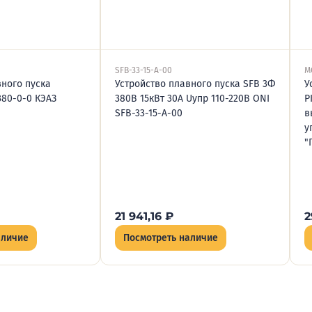
SFB-33-15-A-00
M
вного пуска
Устройство плавного пуска SFB 3Ф
У
380-0-0 КЭАЗ
380В 15кВт 30A Uупр 110-220В ONI
P
SFB-33-15-A-00
в
у
"
21 941,16
₽
2
аличие
Посмотреть наличие