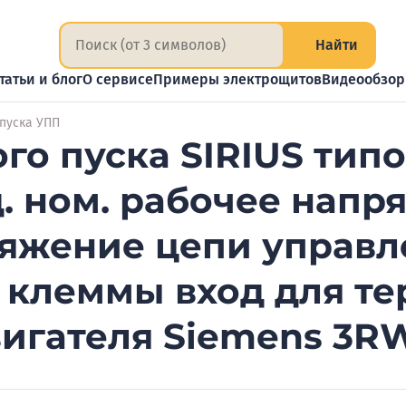
Найти
татьи и блог
О сервисе
Примеры электрощитов
Видеообзо
 пуска УПП
го пуска SIRIUS тип
. ном. рабочее напр
ряжение цепи управл
клеммы вход для т
игателя Siemens 3R