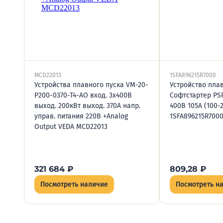
MCD22013
1SFA896215R7000
Устройства плавного пуска VM-20-
Устройство пла
P200-0370-T4-AO вход. 3х400В
Софтстартер PSR
выход. 200кВт выход. 370А напр.
400В 105А (100-
управ. питания 220В +Analog
1SFA896215R700
Output VEDA MCD22013
321 684
₽
809,28
₽
Посмотреть наличие
Посмотреть н