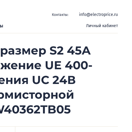
info@electroprice.ru
Контакты:
ры
Личный кабинет
оразмер S2 45А
яжение UE 400-
ения UC 24В
ермисторной
W40362TB05