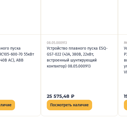
08.05.000913
M
вного пуска
Устройство плавного пуска ESQ-
У
C105-600-70 55кВт
GS7-022 (43А, 380В, 22кВт,
P
240В AC), ABB
встроенный шунтирующий
в
0
контактор) 08.05.000913
у
V
25 575,48
₽
1
аличие
Посмотреть наличие