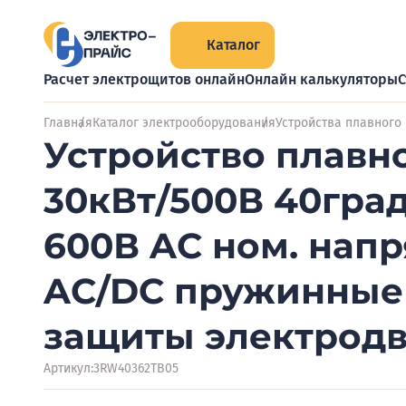
Каталог
Расчет электрощитов онлайн
Онлайн калькуляторы
С
Главная
Каталог электрооборудования
Устройства плавного
Устройство плавно
30кВт/500В 40град
600В AC ном. нап
AC/DC пружинные 
защиты электродв
Артикул:
3RW40362TB05