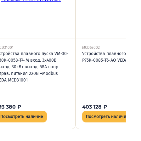
CD31001
MCD63002
стройства плавного пуска VM-30-
Устройства плавного пуска 
30K-0058-T4-M вход. 3х400В
P75K-0085-T6-AO VEDA MCD6
ыход. 30кВт выход. 58А напр.
прав. питания 220В +Modbus
EDA MCD31001
93 380
₽
403 128
₽
Посмотреть наличие
Посмотреть наличие