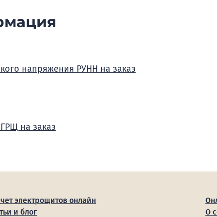
рмация
зкого напряжения РУНН на заказ
 ГРЩ на заказ
счет электрощитов онлайн
Он
тьи и блог
О 