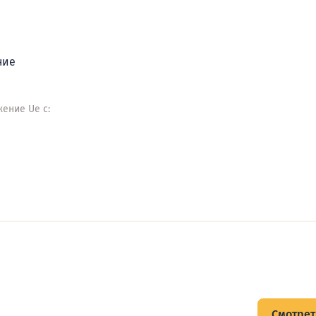
ние
ение Ue с:
щитов
Смотрет