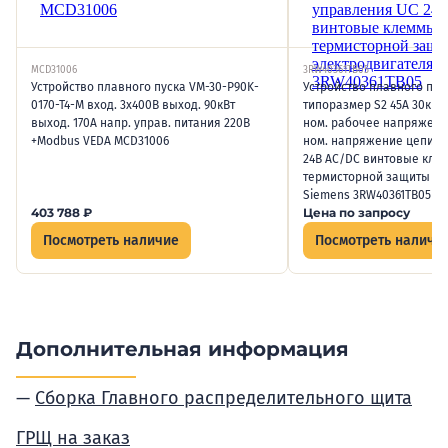
MCD31006
3RW40361TB05
Устройство плавного пуска VM-30-P90K-
Устройство плавного пус
0170-T4-M вход. 3х400В выход. 90кВт
типоразмер S2 45А 30кВт
выход. 170А напр. управ. питания 220В
ном. рабочее напряжени
+Modbus VEDA MCD31006
ном. напряжение цепи у
24В AC/DC винтовые кле
термисторной защиты эл
Siemens 3RW40361TB05
403 788
₽
Цена по запросу
Посмотреть наличие
Посмотреть наличи
Дополнительная информация
Сборка Главного распределительного щита
ГРЩ на заказ