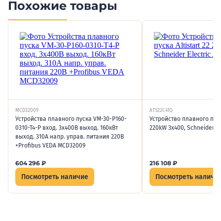
Похожие товары
MCD32009
ATS22C41Q
Устройства плавного пуска VM-30-P160-
Устройство плавного пуска
0310-T4-P вход. 3х400В выход. 160кВт
220kW 3x400, Schneider El
выход. 310А напр. управ. питания 220В
+Profibus VEDA MCD32009
604 296
₽
216 108
₽
Посмотреть наличие
Посмотреть наличи