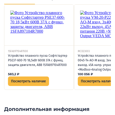
1SFA897104R7000
MCD23003
Устройство плавного пуска Софтстартер
Устройства плавного пус
PSE37-600-70 18,5кВт 600В 37А с функц.
0045-T4-AO-M вход. 3х400
защиты двигателя, ABB 1SFA897104R7000
выход. 45А напр. управ. 
+Modbus+Analog Output 
583,2
₽
100 056
₽
Посмотреть наличие
Посмотреть наличи
Дополнительная информация