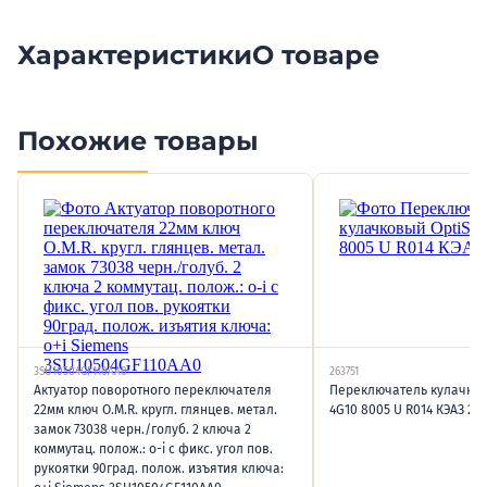
Характеристики
О товаре
Похожие товары
3SU10504GF110AA0
263751
Актуатор поворотного переключателя
Переключатель кулачков
22мм ключ O.M.R. кругл. глянцев. метал.
4G10 8005 U R014 КЭАЗ 263
замок 73038 черн./голуб. 2 ключа 2
коммутац. полож.: o-i с фикс. угол пов.
рукоятки 90град. полож. изъятия ключа: