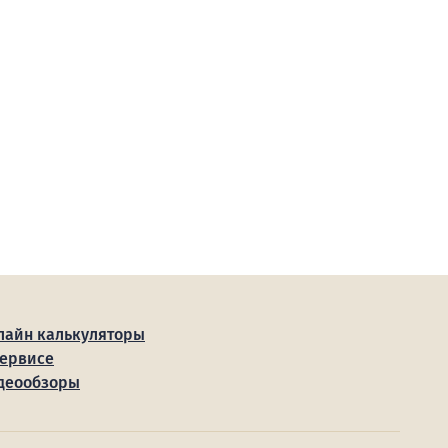
лайн калькуляторы
сервисе
деообзоры