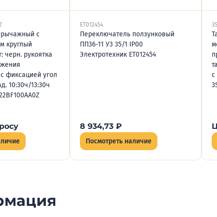
Z
ET012454
3
 рычажный с
Переключатель ползунковый
Т
мм круглый
ПП36-11 У3 35/1 IP00
м
: черн. рукоятка
Электротехник ET012454
п
ожения
т
с фиксацией угол
с
д. 10:30ч/13:30ч
3
22BF100AA0Z
росу
8 934,73
₽
Ц
аличие
Посмотреть наличие
рмация