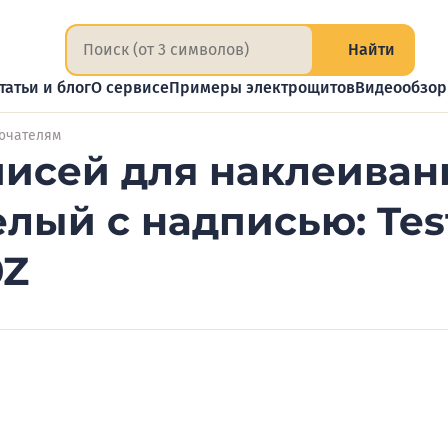
Найти
татьи и блог
О сервисе
Примеры электрощитов
Видеообзо
лючателям
писей для наклеиван
лый с надписью: Tes
0Z