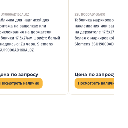
SU19000AD160AL0Z
3SU19000AD160AK0
абличка для надписей для
Табличка маркировочная д
онтажа на защелках или
наклеивания или защелкив
риклеивания на держатели
на держателе 17.5х27мм над
аблички 17.5х27мм шрифт: белый
белая с маркировкой: HALT 
 надписью: Zu черн. Siemens
Siemens 3SU19000AD160AK0
SU19000AD160AL0Z
ена по запросу
Цена по запросу
Посмотреть наличие
Посмотреть наличие