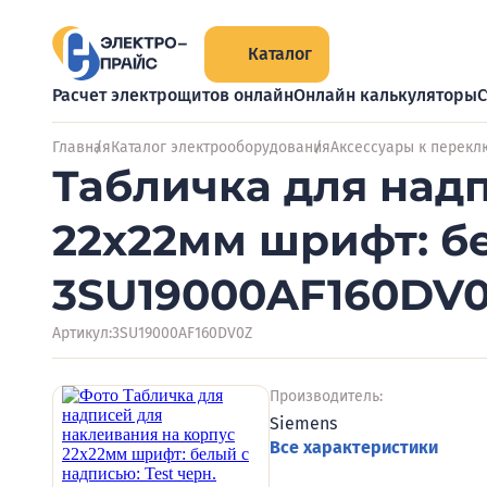
Каталог
Расчет электрощитов онлайн
Онлайн калькуляторы
С
Главная
Каталог электрооборудования
Аксессуары к перек
Табличка для над
22х22мм шрифт: бе
3SU19000AF160DV
Артикул:
3SU19000AF160DV0Z
Производитель:
Siemens
Все характеристики