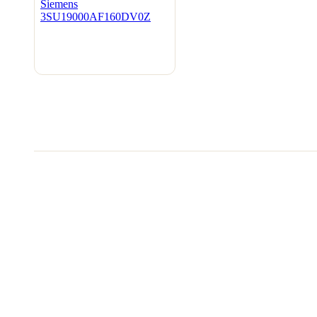
Видеообзоры электро
Смотрите видеообзоры готовых электрощи
канал о рынке электрики.