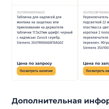
3SU19000AD810AG0Z
3SU10022BF100AA0
Табличка для надписей для
Переключатель
монтажа на защелках или
подсветкой 22 
приклеивания на держатели
пластмасса цвет
таблички 17.5х27мм шрифт: черный
короткая 2 пол
с надписью: Zuruck серебр.
переключателя 
Siemens 3SU19000AD810AG0Z
переключ. 90гра
Siemens 3SU100
Цена по запросу
Цена по зап
Посмотреть наличие
Посмотреть н
Дополнительная инфо