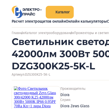
Каталог
Расчет электрощитов онлайн
Онлайн калькуляторы
С
Главная
Каталог электрооборудования
Прожекторы и светил
Светильник светод
42000лм 300Вт 500
DZG300K25-5K-L
Артикул:
DZG300K25-5K-L
Производитель:
Diora
Серия:
Diora Zews Glass