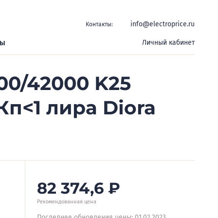
info@electroprice.ru
Контакты:
ры
Личный кабинет
00/42000 K25
Кп<1 лира Diora
82 374,6
₽
Рекомендованная цена
Последнее обновления цены: 01.02.2023