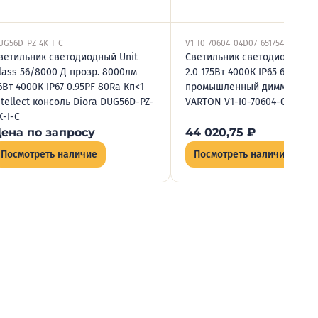
UG56D-PZ-4K-I-C
V1-I0-70604-04D07-6517540
ветильник светодиодный Unit
Светильник светодиодный 
lass 56/8000 Д прозр. 8000лм
2.0 175Вт 4000К IP65 60град.
6Вт 4000К IP67 0.95PF 80Ra Кп<1
промышленный диммер DAL
ntellect консоль Diora DUG56D-PZ-
VARTON V1-I0-70604-04D07-6
K-I-C
ена по запросу
44 020,75
₽
Посмотреть наличие
Посмотреть наличие