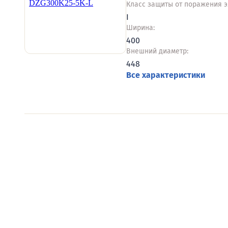
Класс защиты от поражения э
I
Ширина:
400
Внешний диаметр:
448
Все характеристики
Видеообзоры электро
Смотрите видеообзоры готовых электрощи
канал о рынке электрики.