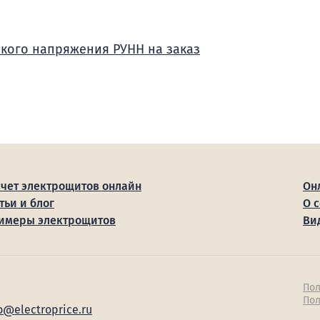
зкого напряжения РУНН на заказ
счет электрощитов онлайн
Он
тьи и блог
О 
имеры электрощитов
Ви
Пол
Пол
o@electroprice.ru