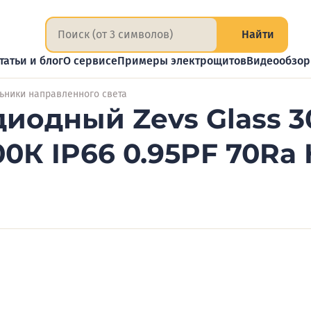
Найти
татьи и блог
О сервисе
Примеры электрощитов
Видеообзо
ьники направленного света
иодный Zevs Glass 3
0К IP66 0.95PF 70Ra 