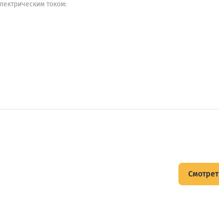
лектрическим током:
щитов
Смотрет
тов и подписывайтесь на Telegram-