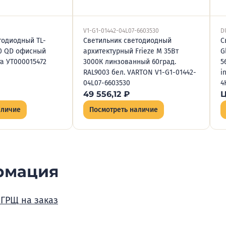
V1-G1-01442-04L07-6603530
D
тодиодный TL-
Светильник светодиодный
С
30 QD офисный
архитектурный Frieze M 35Вт
G
а УТ000015472
3000К линзованный 60град.
5
RAL9003 бел. VARTON V1-G1-01442-
i
04L07-6603530
4
49 556,12
₽
Ц
аличие
Посмотреть наличие
рмация
 ГРЩ на заказ