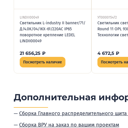
LINDII00049
УТ000015472
Светильник L-industry II banner/71/
Светильник све
Д/4.0K/04/IKX-61/220AC IP65
Round 11 OPL 9
поворотное крепление LEDEL
Технологии свет
LINDII00049
21 656,25
₽
4 672,5
₽
Посмотреть наличие
Посмотреть н
Дополнительная инфо
Сборка Главного распределительного щита
Сборка ВРУ на заказ по вашим проектам