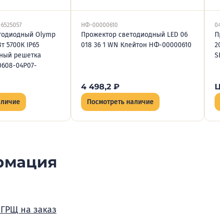
-6525057
НФ-00000610
0
тодиодный Olymp
Прожектор светодиодный LED 06
П
Вт 5700К IP65
018 36 1 WN Клейтон НФ-00000610
2
вный решетка
S
0608-04P07-
4 498,2
₽
Ц
аличие
Посмотреть наличие
рмация
 ГРЩ на заказ