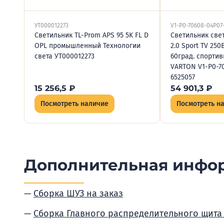
УТ000012273
V1-P0-70608-04P07
Светильник TL-Prom APS 95 5K FL D
Светильник све
OPL промышленный Технологии
2.0 Sport TV 250
света УТ000012273
60град. спорти
VARTON V1-P0-7
6525057
15 256,5
₽
54 901,3
₽
Посмотреть наличие
Посмотреть н
Дополнительная инфо
Сборка ШУЗ на заказ
Сборка Главного распределительного щита