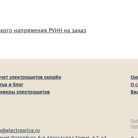
зкого напряжения РУНН на заказ
счет электрощитов онлайн
Он
тьи и блог
О 
имеры электрощитов
Ви
Пол
Пол
o@electroprice.ru
Санкт-Петербург, б-р Александра Грина, д.2, к.1