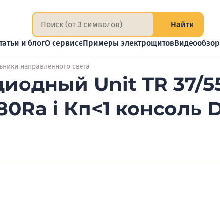
Найти
татьи и блог
О сервисе
Примеры электрощитов
Видеообзо
ьники направленного света
иодный Unit TR 37/5
80Ra i Кп<1 консоль 