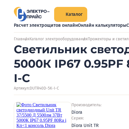
Каталог
Расчет электрощитов онлайн
Онлайн калькуляторы
С
Главная
Каталог электрооборудования
Прожекторы и светил
Светильник светод
5000К IP67 0.95PF 
I-C
Артикул:
DUTR40D-5K-I-C
Производитель:
Diora
Серия:
Diora Unit TR