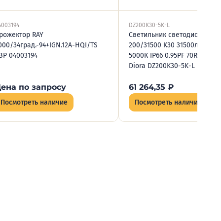
4003194
DZ200K30-5K-L
рожектор RAY
Светильник светодиодный Z
000/34град.-94+IGN.12A-HQI/TS
200/31500 K30 31500лм 200В
BP 04003194
5000К IP66 0.95PF 70Ra Кп<1
Diora DZ200K30-5K-L
ена по запросу
61 264,35
₽
Посмотреть наличие
Посмотреть наличие