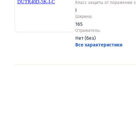
Класс защиты от поражения э
I
Ширина:
165
Отражатель:
Нет (без)
Все характеристики
Видеообзоры электро
Смотрите видеообзоры готовых электрощи
канал о рынке электрики.