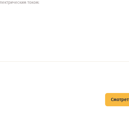
лектрическим током:
щитов
Смотрет
тов и подписывайтесь на Telegram-