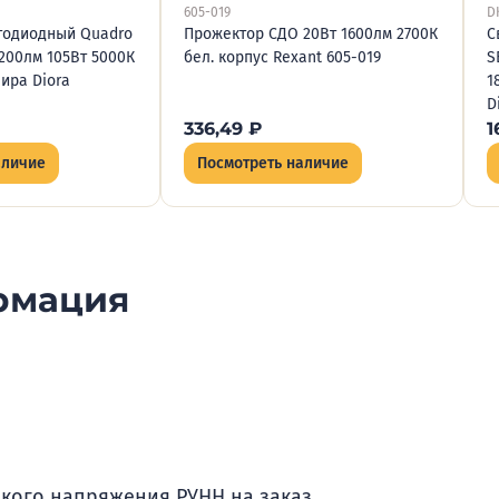
605-019
D
тодиодный Quadro
Прожектор СДО 20Вт 1600лм 2700К
С
5200лм 105Вт 5000К
бел. корпус Rexant 605-019
S
лира Diora
1
D
336,49
₽
1
аличие
Посмотреть наличие
рмация
зкого напряжения РУНН на заказ