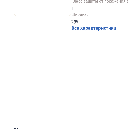
Класс защиты от поражения э
I
Ширина:
295
Все характеристики
Видеообзоры электро
Смотрите видеообзоры готовых электрощи
канал о рынке электрики.