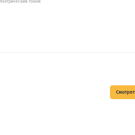
лектрическим током:
щитов
Смотрет
тов и подписывайтесь на Telegram-