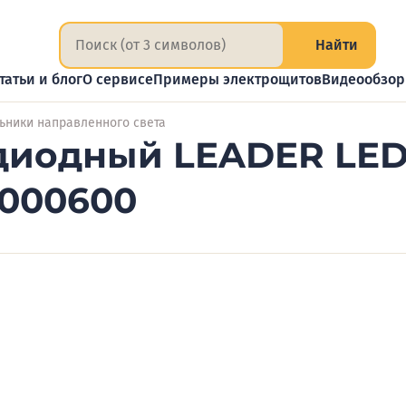
Найти
татьи и блог
О сервисе
Примеры электрощитов
Видеообзо
ьники направленного света
диодный LEADER LED
0000600