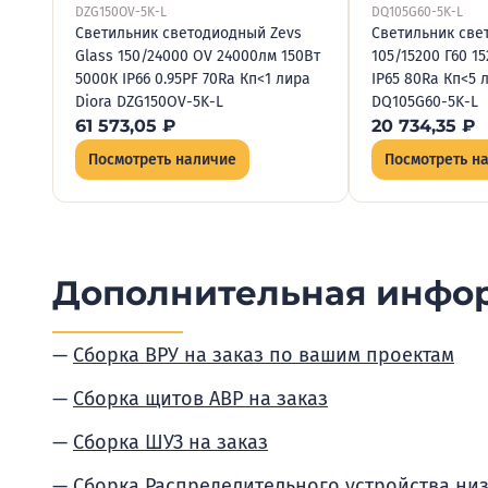
DZG150OV-5K-L
DQ105G60-5K-L
Светильник светодиодный Zevs
Светильник све
Glass 150/24000 OV 24000лм 150Вт
105/15200 Г60 1
5000К IP66 0.95PF 70Ra Кп<1 лира
IP65 80Ra Кп<5 
Diora DZG150OV-5K-L
DQ105G60-5K-L
61 573,05
₽
20 734,35
₽
Посмотреть наличие
Посмотреть н
Дополнительная инфо
Сборка ВРУ на заказ по вашим проектам
Сборка щитов АВР на заказ
Сборка ШУЗ на заказ
Сборка Распределительного устройства ни