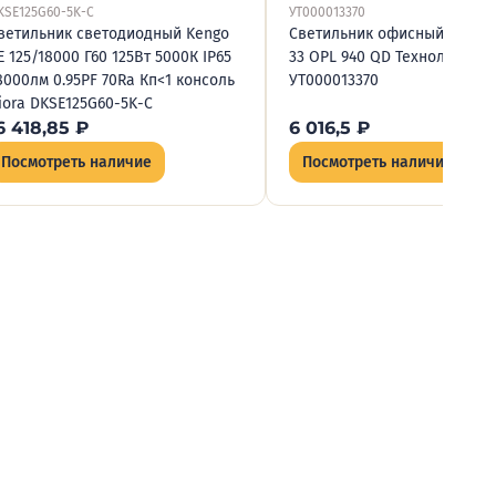
KSE125G60-5K-C
УТ000013370
ветильник светодиодный Kengo
Светильник офисный TL-RO
E 125/18000 Г60 125Вт 5000К IP65
33 OPL 940 QD Технологии с
8000лм 0.95PF 70Ra Кп<1 консоль
УТ000013370
iora DKSE125G60-5K-C
6 418,85
₽
6 016,5
₽
Посмотреть наличие
Посмотреть наличие