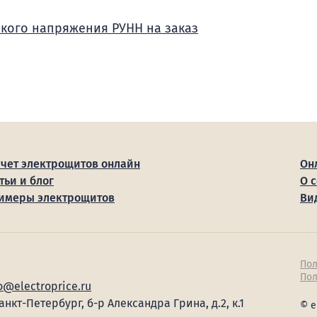
зкого напряжения РУНН на заказ
счет электрощитов онлайн
Он
тьи и блог
О 
имеры электрощитов
Ви
Пол
Пол
o@electroprice.ru
Санкт-Петербург, б-р Александра Грина, д.2, к.1
© e