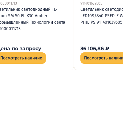
Т000011713
911401639505
ветильник светодиодный TL-
Светильник светодиодный 
rom SM 50 FL К30 Amber
LED10S/840 PSED-E WR ELB3
ромышленный Технологии света
PHILIPS 911401639505
Т000011713
ена по запросу
36 106,86
₽
Посмотреть наличие
Посмотреть наличие