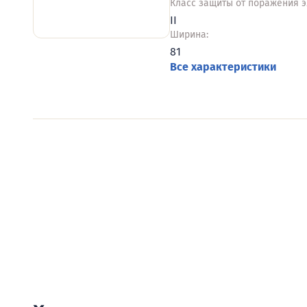
Класс защиты от поражения э
II
Ширина:
81
Все характеристики
Видеообзоры электро
Смотрите видеообзоры готовых электрощи
канал о рынке электрики.