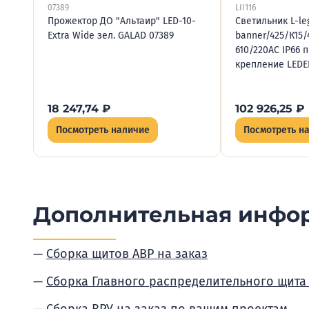
07389
LII116
Прожектор ДО "Альтаир" LED-10-
Светильник L-leg
Extra Wide зел. GALAD 07389
banner/425/К15/
610/220AC IP66 
крепление LEDEL
18 247,74
₽
102 926,25
₽
Посмотреть наличие
Посмотреть н
Дополнительная инфо
Сборка щитов АВР на заказ
Сборка Главного распределительного щита