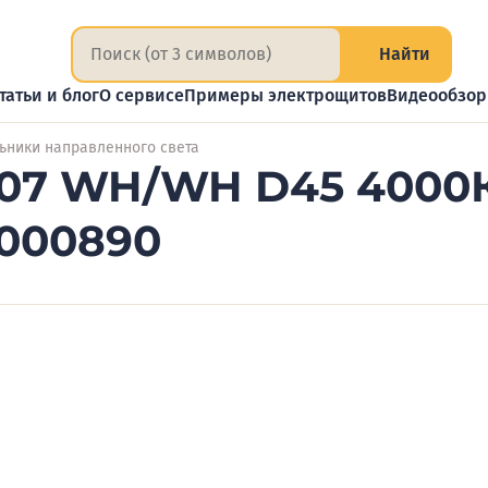
Найти
татьи и блог
О сервисе
Примеры электрощитов
Видеообзо
ьники направленного света
07 WH/WH D45 4000К 
2000890