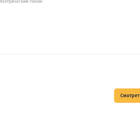
лектрическим током:
щитов
Смотрет
тов и подписывайтесь на Telegram-