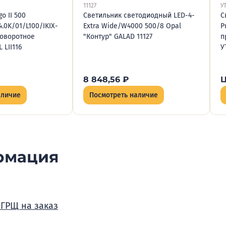
11127
У
o II 500
Светильник светодиодный LED-4-
С
4.0K/01/L100/IKIX-
Extra Wide/W4000 500/8 Opal
P
поворотное
"Контур" GALAD 11127
п
 LII116
У
8 848,56
₽
Ц
аличие
Посмотреть наличие
рмация
 ГРЩ на заказ