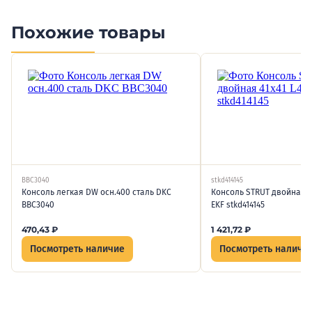
Похожие товары
BBC3040
stkd414145
Консоль легкая DW осн.400 сталь DKC
Консоль STRUT двойная 41
BBC3040
EKF stkd414145
470,43
₽
1 421,72
₽
Посмотреть наличие
Посмотреть наличи