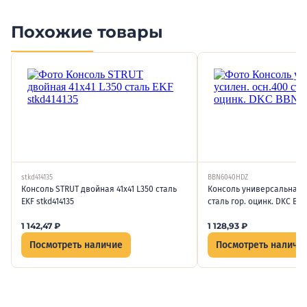
Похожие товары
stkd414135
BBN6040HDZ
Консоль STRUT двойная 41х41 L350 сталь
Консоль универсальная у
EKF stkd414135
сталь гор. оцинк. DKC B
1 142,47
₽
1 128,93
₽
Посмотреть наличие
Посмотреть наличи