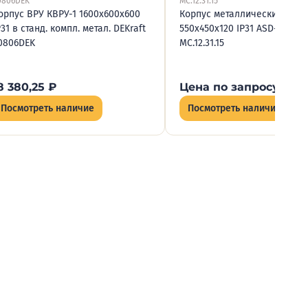
0806DEK
МС.12.31.15
орпус ВРУ КВРУ-1 1600х600х600
Корпус металлический ЩРВ
P31 в станд. компл. метал. DEKraft
550х450х120 IP31 ASD-electri
0806DEK
МС.12.31.15
8 380,25
₽
Цена по запросу
Посмотреть наличие
Посмотреть наличие