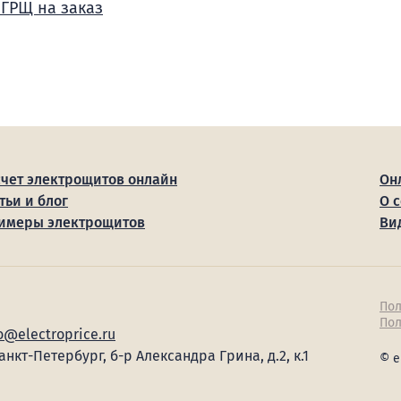
 ГРЩ на заказ
счет электрощитов онлайн
Он
тьи и блог
О 
имеры электрощитов
Ви
Пол
Пол
o@electroprice.ru
Санкт-Петербург, б-р Александра Грина, д.2, к.1
© e