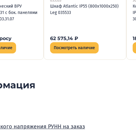
035533
3
ческий ВРУ
Шкаф Atlantic IP55 (800х1000х250)
К
31 с бок. панелями
Leg 035533
I
03.31.07
3
росу
62 575,14
₽
1
аличие
Посмотреть наличие
рмация
зкого напряжения РУНН на заказ