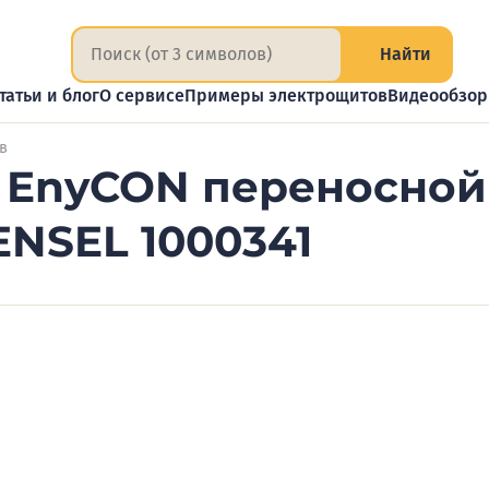
Найти
татьи и блог
О сервисе
Примеры электрощитов
Видеообзо
в
EnyCON переносной 
ENSEL 1000341