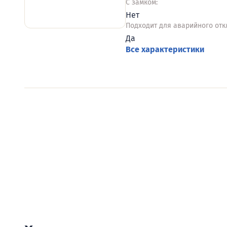
С замком:
Нет
Подходит для аварийного отк
Да
Все характеристики
Видеообзоры электро
Смотрите видеообзоры готовых электрощи
канал о рынке электрики.