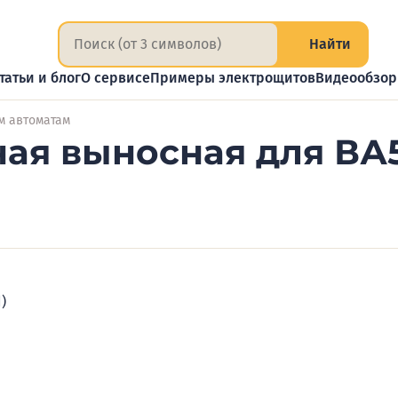
Найти
татьи и блог
О сервисе
Примеры электрощитов
Видеообзо
м автоматам
ная выносная для ВА
)