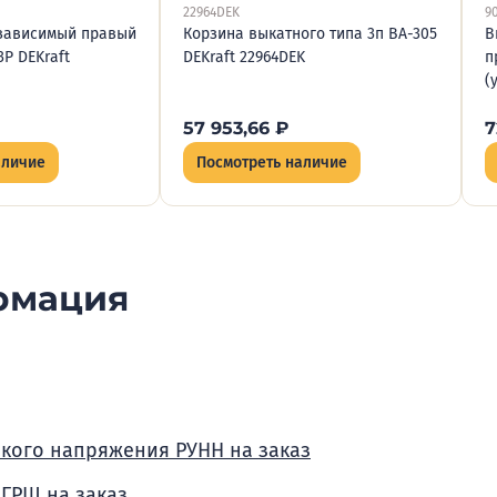
22964DEK
9
езависимый правый
Корзина выкатного типа 3п ВА-305
В
3P DEKraft
DEKraft 22964DEK
п
(
57 953,66
₽
7
аличие
Посмотреть наличие
рмация
зкого напряжения РУНН на заказ
 ГРЩ на заказ