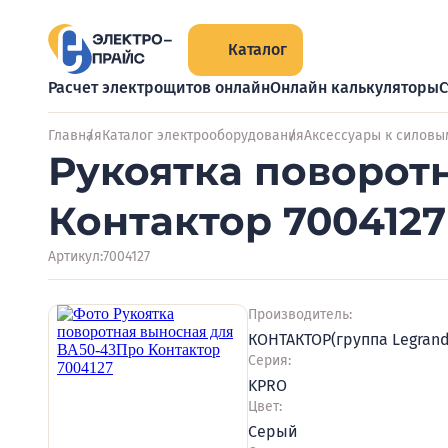
Каталог
Расчет электрощитов онлайн
Онлайн калькуляторы
С
Главная
Каталог электрооборудования
Аксессуары к силовы
Рукоятка поворот
Контактор 7004127
Артикул:
7004127
Производитель:
КОНТАКТОР(группа Legrand
Серия:
KPRO
Цвет:
Серый