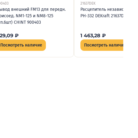
00403
21637DEK
ывод внешний FM13 для передн.
Расцепитель независимый 
рисоед. NM1-125 и NM8-125
РН-332 DEKraft 21637DEK
уп.6шт) CHINT 900403
29,09
₽
1 463,28
₽
Посмотреть наличие
Посмотреть наличие