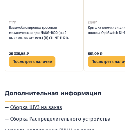
111714
332097
Взаимоблокировка тросовая
Крышка клеммная для че
механическая для NA8G-1600 (на 2
полюса OptiSwitch DI-16-6
выключ. выкат. исп.) (R) CHINT 111714
25 335,98
₽
551,09
₽
Посмотреть наличие
Посмотреть наличи
Дополнительная информация
Сборка ШУЗ на заказ
Сборка Распределительного устройства