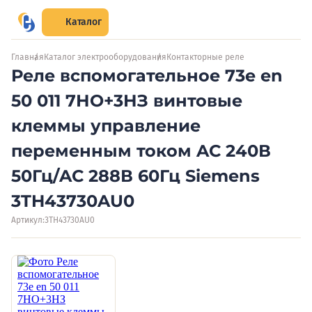
Каталог
Главная
Каталог электрооборудования
Контакторные реле
Реле вспомогательное 73e en
50 011 7НО+3НЗ винтовые
клеммы управление
переменным током AC 240В
50Гц/AC 288В 60Гц Siemens
3TH43730AU0
Артикул:
3TH43730AU0