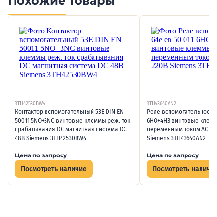
Похожие товары
3TH42530BW4
3TH43640AN2
Контактор вспомогательный 53E DIN EN
Реле вспомогательное 64
50011 5NO+3NC винтовые клеммы реж. ток
6НО+4НЗ винтовые клем
срабатывания DC магнитная система DC
переменным током AC 50
48В Siemens 3TH42530BW4
Siemens 3TH43640AN2
Цена по запросу
Цена по запросу
Посмотреть наличие
Посмотреть наличи