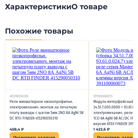
Характеристики
О товаре
Похожие товары
415290050310
391100060073
Реле миниатюрное низкопрофильн.
Модуль интерфейсный (
электромеханич. монтаж на печатную
34.51.7.005.0000 + 93.61.0.0
плату выводы с шагом 5мм 2NO 8А AgNi 5В
электромеханич. реле се
DC RTII FINDER 415290050310
1CO 6А AgNi 6В AC/DC IP2
версия ATEX FINDER 39110
458,4
₽
1 422,6
₽
Посмотреть наличие
Посмотреть наличи