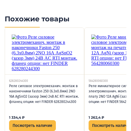
Похожие товары
628280244300
564280060300
Реле силовое электромеханич. монтаж в
Реле миниатюрное сило
наконечники Faston 250 (6.3х0.8мм) 2NO
электромеханич. монтаж
16А AgSnO2 (зазор 3мм) 24В AC RTI монтаж.
плату 2NO 12А AgNi (зазор
фланец опции: нет FINDER 628280244300
опции: нет FINDER 56428
1 334,4
₽
1 262,4
₽
Посмотреть наличие
Посмотреть наличи