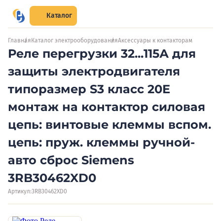
Каталог
Главная
Каталог электрооборудования
Аксессуары к контакторам
Реле перегрузки 32...115А для
защиты электродвигателя
типоразмер S3 класс 20E
монтаж на контактор силовая
цепь: винтовые клеммы вспом.
цепь: пруж. клеммы ручной-
авто сброс Siemens
3RB30462XD0
Артикул:
3RB30462XD0