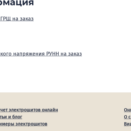
рмация
 ГРЩ на заказ
зкого напряжения РУНН на заказ
счет электрощитов онлайн
Он
тьи и блог
О 
имеры электрощитов
Ви