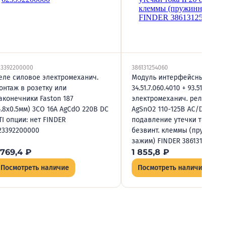
23392200000
386131254060
еле силовое электромеханич.
Модуль интерфейсный (сбо
онтаж в розетку или
34.51.7.060.4010 + 93.51.3.125)
аконечники Faston 187
электромеханич. реле 1CO 6
4.8х0.5мм) 3CO 16А AgCdO 220В DC
AgSnO2 110-125В AC/DC
TI опции: нет FINDER
подавление утечки тока IP2
23392200000
безвинт. клеммы (пружинны
зажим) FINDER 386131254060
 769,4
₽
1 855,8
₽
Посмотреть наличие
Посмотреть наличие