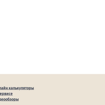
лайн калькуляторы
сервисе
деообзоры