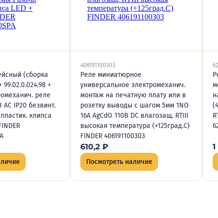
406191100303
6
йсный (сборка
Реле миниатюрное
Р
+ 99.02.0.024.98 +
универсальное электромеханич.
м
ромеханич. реле
монтаж на печатную плату или в
н
В AC IP20 безвинт.
розетку выводы с шагом 5мм 1NO
(
пластик. клипса
16А AgCdO 110В DC влагозащ. RTIII
R
FINDER
высокая температура (+125град.C)
6
A
FINDER 406191100303
610,2
₽
1
аличие
Посмотреть наличие