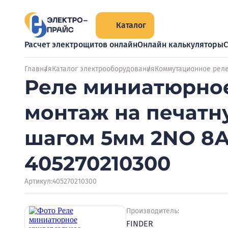
Каталог
Расчет электрощитов онлайн
Онлайн калькуляторы
С
Главная
Каталог электрооборудования
Коммутационное рел
Реле миниатюрное
монтаж на печатну
шагом 5мм 2NO 8А 
405270210300
Артикул:
405270210300
Производитель:
FINDER