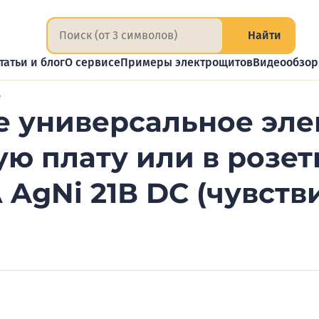
Найти
татьи и блог
О сервисе
Примеры электрощитов
Видеообзо
е
 универсальное эле
ю плату или в розет
AgNi 21В DC (чувствит