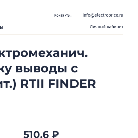
info@electroprice.ru
Контакты:
ры
Личный кабинет
ктромеханич.
ку выводы с
.) RTII FINDER
510,6
₽