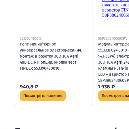
553390480010
58P380240060SPA
Реле миниатюрное
Модуль интерфе
универсальное электромеханич.
55.33.8.024.0010 
монтаж в розетку 3CO 10А AgNi
94.P3SPA) элект
48В DC RTI опции: кнопка тест
3CO 10А AgNi 24
FINDER 553390480010
клеммы Push-in 
LED + варистор 
58P380240060SP
940,8
₽
1 938
₽
Посмотреть наличие
Посмотреть н