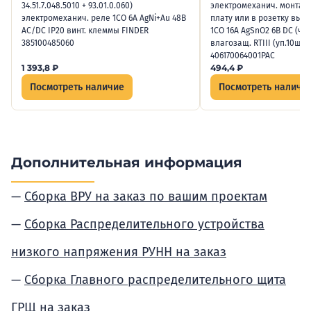
34.51.7.048.5010 + 93.01.0.060)
электромеханич. монтаж
электромеханич. реле 1CO 6А AgNi+Au 48В
плату или в розетку выв
AC/DC IP20 винт. клеммы FINDER
1CO 16А AgSnO2 6В DC (чув
385100485060
влагозащ. RTIII (уп.10шт)
406170064001PAC
1 393,8
₽
494,4
₽
Посмотреть наличие
Посмотреть наличи
Дополнительная информация
Сборка ВРУ на заказ по вашим проектам
Сборка Распределительного устройства
низкого напряжения РУНН на заказ
Сборка Главного распределительного щита
ГРЩ на заказ