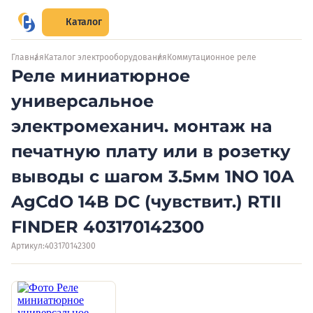
Каталог
Главная
Каталог электрооборудования
Коммутационное реле
Реле миниатюрное
универсальное
электромеханич. монтаж на
печатную плату или в розетку
выводы с шагом 3.5мм 1NO 10А
AgCdO 14В DC (чувствит.) RTII
FINDER 403170142300
Артикул:
403170142300