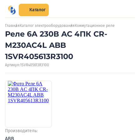
Каталог
Главная
Каталог электрооборудования
Коммутационное реле
Реле 6А 230В AC 4ПК CR-
M230AC4L ABB
1SVR405613R3100
Артикул:
1SVR405613R3100
Производитель:
ABB