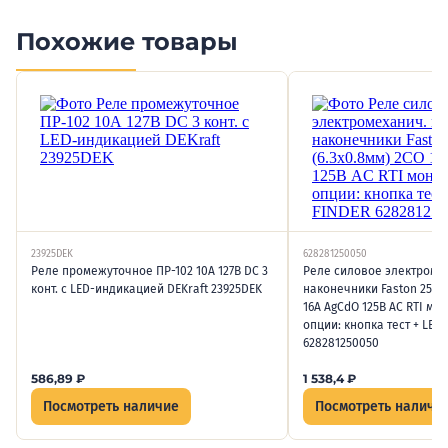
Похожие товары
23925DEK
628281250050
Реле промежуточное ПР-102 10А 127В DC 3
Реле силовое электроме
конт. с LED-индикацией DEKraft 23925DEK
наконечники Faston 250 (
16А AgCdO 125В AC RTI мо
опции: кнопка тест + LED
628281250050
586,89
₽
1 538,4
₽
Посмотреть наличие
Посмотреть наличи