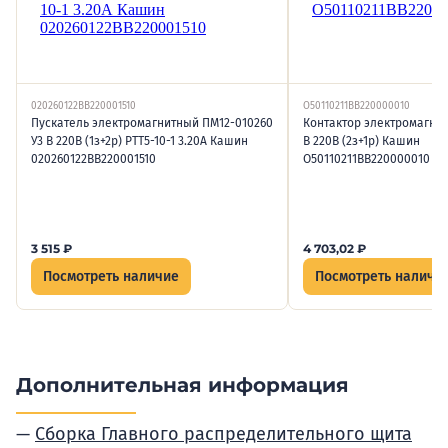
020260122ВВ220001510
O50110211ВВ220000010
Пускатель электромагнитный ПМ12-010260
Контактор электромагнит
У3 В 220В (1з+2р) РТТ5-10-1 3.20А Кашин
В 220В (2з+1р) Кашин
020260122ВВ220001510
O50110211ВВ220000010
3 515
₽
4 703,02
₽
Посмотреть наличие
Посмотреть наличи
Дополнительная информация
Сборка Главного распределительного щита