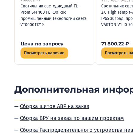
УТ000011719
V1-I0-70674-04L02
Светильник светодиодный TL-
Светильник све
Prom SM 100 FL К30 Red
2.0 High Temp t
промышленный Технологии света
IP65 30град. п
УТ000011719
VARTON V1-I0-70
Цена по запросу
71 800,22
₽
Посмотреть наличие
Посмотреть н
Дополнительная инфо
Сборка щитов АВР на заказ
Сборка ВРУ на заказ по вашим проектам
Сборка Распределительного устройства ни