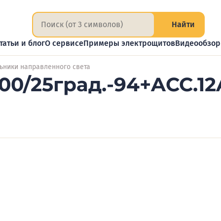
Найти
татьи и блог
О сервисе
Примеры электрощитов
Видеообзо
ьники направленного света
0/25град.-94+ACC.12