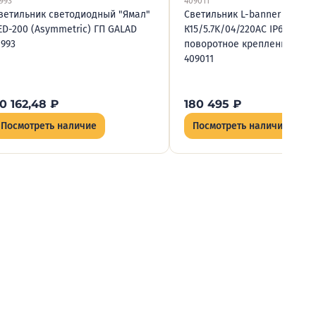
1993
409011
ветильник светодиодный "Ямал"
Светильник L-banner 600/60
ED-200 (Asymmetric) ГП GALAD
К15/5.7K/04/220AC IP66 Sport
1993
поворотное крепление LEDE
409011
0 162,48
₽
180 495
₽
Посмотреть наличие
Посмотреть наличие