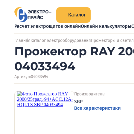
Каталог
Расчет электрощитов онлайн
Онлайн калькуляторы
С
Главная
Каталог электрооборудования
Прожекторы и светил
Прожектор RAY 200
04033494
Артикул:
04033494
Производитель:
SBP
Все характеристики