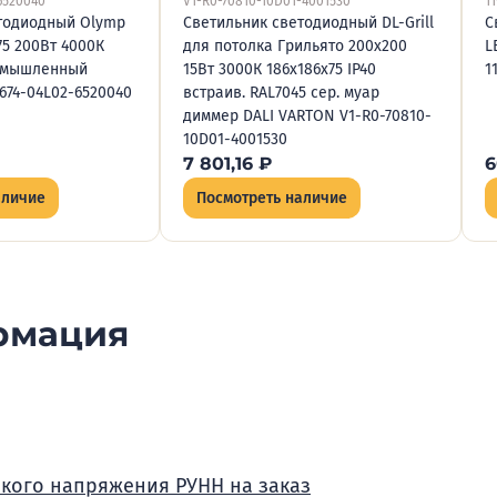
-6520040
V1-R0-70810-10D01-4001530
1
тодиодный Olymp
Светильник светодиодный DL-Grill
С
+75 200Вт 4000К
для потолка Грильято 200х200
L
ромышленный
15Вт 3000К 186х186х75 IP40
1
674-04L02-6520040
встраив. RAL7045 сер. муар
диммер DALI VARTON V1-R0-70810-
10D01-4001530
7 801,16
₽
6
аличие
Посмотреть наличие
рмация
зкого напряжения РУНН на заказ