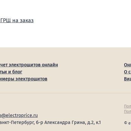
 ГРЩ на заказ
счет электрощитов онлайн
Он
тьи и блог
О 
имеры электрощитов
Ви
Пол
Пол
o@electroprice.ru
Санкт-Петербург, б-р Александра Грина, д.2, к.1
© e