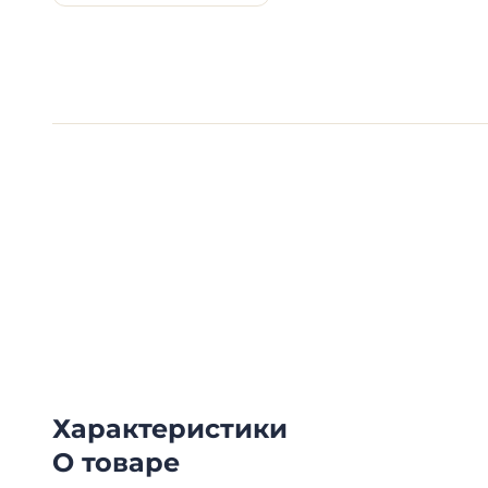
Видеообзоры электро
Смотрите видеообзоры готовых электрощи
канал о рынке электрики.
Характеристики
О товаре