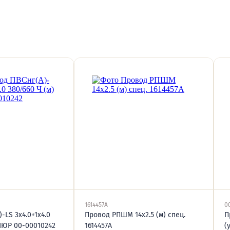
1614457А
0
-LS 3х4.0+1х4.0
Провод РПШМ 14х2.5 (м) спец.
П
АЛЮР 00-00010242
1614457А
(