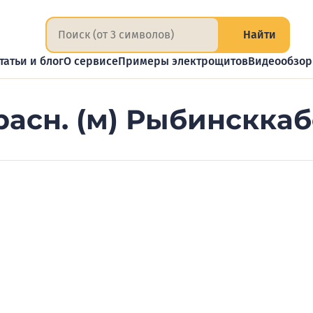
Найти
татьи и блог
О сервисе
Примеры электрощитов
Видеообзо
расн. (м) Рыбинскка