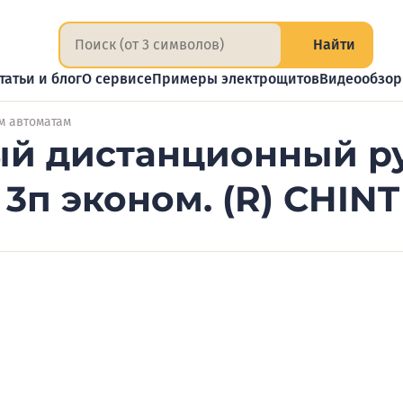
Найти
татьи и блог
О сервисе
Примеры электрощитов
Видеообзо
м автоматам
ый дистанционный р
3п эконом. (R) CHINT