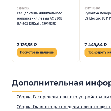
22919DEK
83111173801
Расцепитель минимального
Рукоятка повор
напряжения левый AC 230В
LS Electric 83111
ВА-303 DEKraft 22919DEK
3 126,55
₽
7 449,84
₽
Посмотреть наличие
Посмотреть н
Дополнительная инфо
Сборка Распределительного устройства ни
Сборка Главного распределительного щита