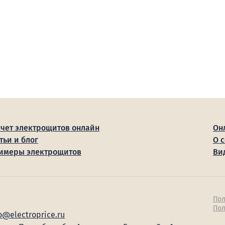
счет электрощитов онлайн
Он
тьи и блог
О 
имеры электрощитов
Ви
Пол
Пол
o@electroprice.ru