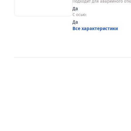
Подходит для аварийного отк
Да
С осью:
Да
Все характеристики
Видеообзоры электро
Смотрите видеообзоры готовых электрощи
канал о рынке электрики.