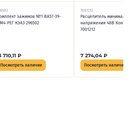
96502
7001212
омплект зажимов №1 ВА57-39-
Расцепитель минимального
М4-РЕГ КЭАЗ 296502
напряжения 48B Контактор
7001212
3 710,11
₽
7 274,04
₽
Посмотреть наличие
Посмотреть наличие