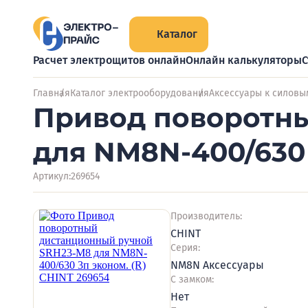
Каталог
Расчет электрощитов онлайн
Онлайн калькуляторы
С
Главная
Каталог электрооборудования
Аксессуары к силовы
Привод поворотн
для NM8N-400/630 
Артикул:
269654
Производитель:
CHINT
Серия:
NM8N Аксессуары
С замком:
Нет