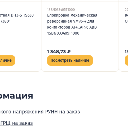
1SBN033405T1000
2
отная DH3-S TS630
Блокировка механическая
К
173801
реверсивная VM96-4 для
О
контакторов AF4...AF96 ABB
1SBN033405T1000
1 348,73
₽
1
аличие
Посмотреть наличие
рмация
зкого напряжения РУНН на заказ
 ГРЩ на заказ