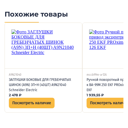
Похожие товары
A9N21040
mccb99m-a-126
ЗАГЛУШКИ БОКОВЫЕ ДЛЯ ГРЕБЕНЧАТЫХ
Ручной поворотный прив
ШИНОК (A9N) 3П+H (40ШТ) A9N21040
к ВА-99М 250 EKF PROxim
Schneider Electric
EKF
2 478
₽
1 939,55
₽
Посмотреть наличие
Посмотреть наличи