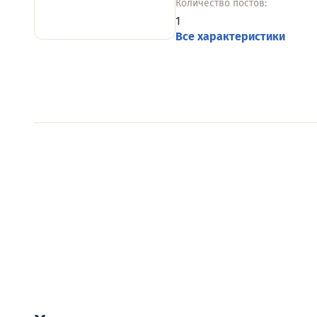
Количество постов:
1
Все характеристики
Видеообзоры электро
Смотрите видеообзоры готовых электрощи
канал о рынке электрики.