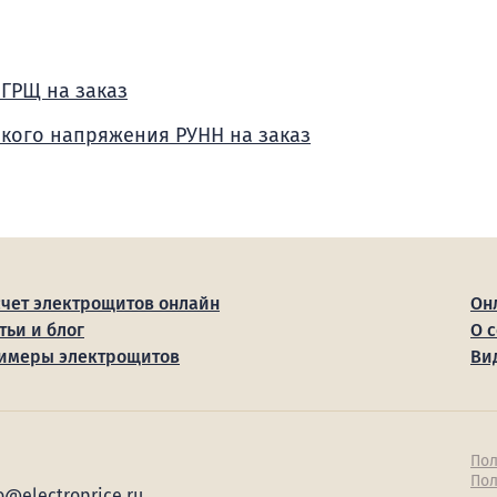
 ГРЩ на заказ
зкого напряжения РУНН на заказ
счет электрощитов онлайн
Он
тьи и блог
О 
имеры электрощитов
Ви
Пол
Пол
o@electroprice.ru