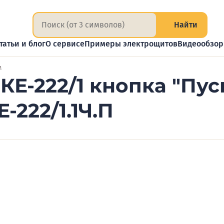
Найти
татьи и блог
О сервисе
Примеры электрощитов
Видеообзо
м
Е-222/1 кнопка "Пуск
-222/1.1Ч.П