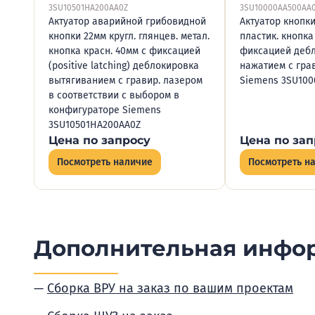
3SU10501HA200AA0Z
3SU10000AA500AA
Актуатор аварийной грибовидной
Актуатор кнопки
кнопки 22мм кругл. глянцев. метал.
пластик. кнопка 
кнопка красн. 40мм с фиксацией
фиксацией деб
(positive latching) деблокировка
нажатием с гра
вытягиванием с гравир. лазером
Siemens 3SU100
в соответствии с выбором в
конфигураторе Siemens
3SU10501HA200AA0Z
Цена по запросу
Цена по зап
Посмотреть наличие
Посмотреть н
Дополнительная инфо
Сборка ВРУ на заказ по вашим проектам