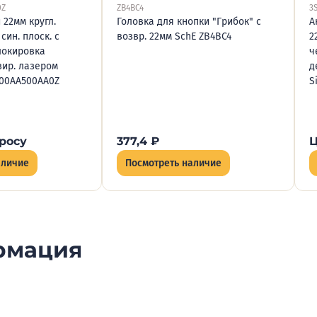
0Z
ZB4BC4
3
 22мм кругл.
Головка для кнопки "Грибок" с
А
син. плоск. с
возвр. 22мм SchE ZB4BC4
2
локировка
ч
вир. лазером
д
00AA500AA0Z
S
росу
377,4
₽
Ц
аличие
Посмотреть наличие
рмация