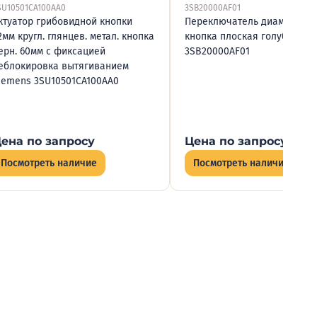
SU10501CA100AA0
3SB20000AF01
ктуатор грибовидной кнопки
Переключатель диаметр 16
2мм кругл. глянцев. метал. кнопка
кнопка плоская голуб. Siem
ерн. 60мм с фиксацией
3SB20000AF01
еблокировка вытягиванием
iemens 3SU10501CA100AA0
ена по запросу
Цена по запросу
Посмотреть наличие
Посмотреть наличие