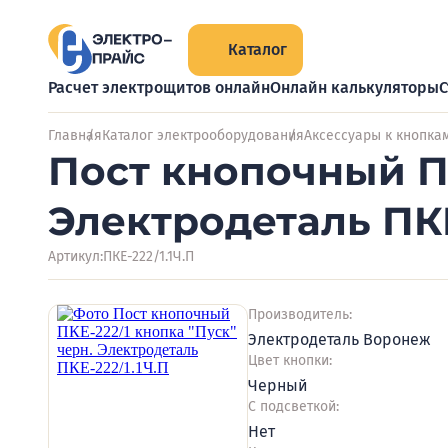
Каталог
Расчет электрощитов онлайн
Онлайн калькуляторы
С
Главная
Каталог электрооборудования
Аксессуары к кнопка
Пост кнопочный ПК
Электродеталь ПКЕ
Артикул:
ПКЕ-222/1.1Ч.П
Производитель:
Электродеталь Воронеж
Цвет кнопки:
Черный
С подсветкой:
Нет