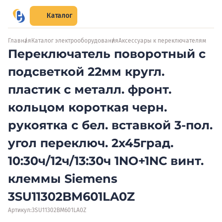
Каталог
Главная
Каталог электрооборудования
Аксессуары к переключателям
Переключатель поворотный с
подсветкой 22мм кругл.
пластик с металл. фронт.
кольцом короткая черн.
рукоятка с бел. вставкой 3-пол.
угол переключ. 2x45град.
10:30ч/12ч/13:30ч 1NO+1NC винт.
клеммы Siemens
3SU11302BM601LA0Z
Артикул:
3SU11302BM601LA0Z