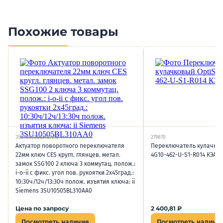
Похожие товары
3SU10505BL310AA0
279870
Актуатор поворотного переключателя
Переключатель кулачков
22мм ключ CES кругл. глянцев. метал.
4G10-462-U-S1-R014 КЭАЗ 
замок SSG100 2 ключа 3 коммутац. полож.:
i-o-ii с фикс. угол пов. рукоятки 2х45град.:
10:30ч/12ч/13:30ч полож. изъятия ключа: ii
Siemens 3SU10505BL310AA0
Цена по запросу
2 400,81
₽
Посмотреть наличие
Посмотреть наличи