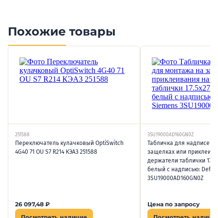
Похожие товары
251588
3SU19000AD160GN0Z
Переключатель кулачковый OptiSwitch
Табличка для надписей 
4G40 71 OU S7 R214 КЭАЗ 251588
защелках или приклеива
держатели таблички 17.5
белый с надписью: Defau
3SU19000AD160GN0Z
26 097,48
₽
Цена по запросу
Посмотреть наличие
Посмотреть наличи