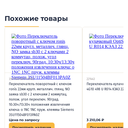
Похожие товары
3SU11504BF013PA0Z
221443
Переключатель поворотный с ключом
Переключатель кулачков
ronis 22мм кругл. металлич. глянц. NO
4G10 498 U R014 КЭАЗ 2214
замка sb30 с 2 ключами 2 коммутац.
полож. угол переключ. 90град.
10:30ч/13:30ч положения извлечения
ключа: o 1NC 1NC пруж. клеммы Siemens
3SU11504BF013PA0Z
Цена по запросу
3 210,06
₽
Посмотреть наличие
Посмотреть наличи