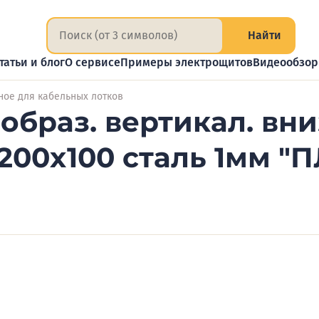
Найти
татьи и блог
О сервисе
Примеры электрощитов
Видеообзо
ное для кабельных лотков
-образ. вертикал. вн
 200х100 сталь 1мм "