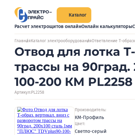
Каталог
Расчет электрощитов онлайн
Онлайн калькуляторы
С
Главная
Каталог электрооборудования
Ответвление Т-образ
Отвод для лотка Т
трассы на 90град.
100-200 КМ PL2258
Артикул:
PL2258
Производитель:
КМ-Профиль
Цвет:
Светло-серый