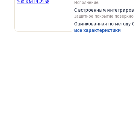
Исполнение:
С встроенным интегриро
Защитное покрытие поверхнос
Оцинкованная по методу
Все характеристики
Видеообзоры электро
Смотрите видеообзоры готовых электрощи
канал о рынке электрики.