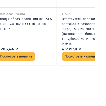
OT01-0-100-100-HDZ
PL6416
твод Т-образ. плавн. тип Г01 ESCA
Ответвитель-переходник Т-
00х100мм HDZ IEK COT01-0-100-
вертикал. с разворотом тра
00-HDZ
90град. 50х150-200 "ПЛЮС"
(нижняя часть больше исхо
TDPVplus90-50-150-200 INOX
PL6416
 286,44
₽
4 739,91
₽
Посмотреть наличие
Посмотреть наличие