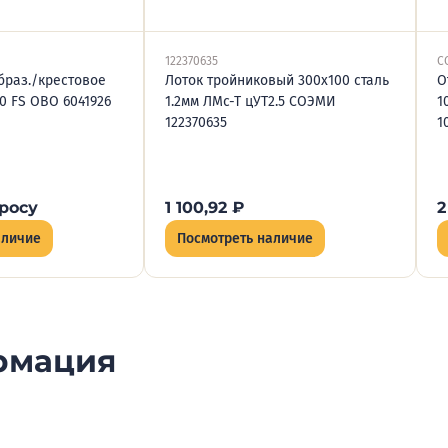
122370635
C
браз./крестовое
Лоток тройниковый 300х100 сталь
О
0 FS OBO 6041926
1.2мм ЛМс-Т цУТ2.5 СОЭМИ
1
122370635
1
росу
1 100,92
₽
2
аличие
Посмотреть наличие
рмация