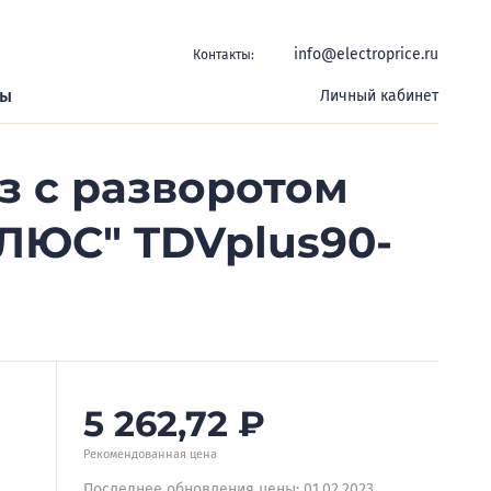
info@electroprice.ru
Контакты:
ры
Личный кабинет
из с разворотом
ПЛЮС" TDVplus90-
5 262,72
₽
Рекомендованная цена
Последнее обновления цены: 01.02.2023