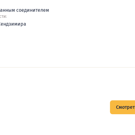
ванным соединителем
ти:
 Сендзимира
щитов
Смотрет
тов и подписывайтесь на Telegram-