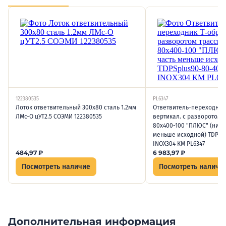
122380535
PL6347
Лоток ответвительный 300х80 сталь 1.2мм
Ответвитель-переходник 
ЛМс-О цУТ2.5 СОЭМИ 122380535
вертикал. с разворотом т
80х400-100 "ПЛЮС" (нижн
меньше исходной) TDPSp
INOX304 КМ PL6347
484,97
₽
6 983,97
₽
Посмотреть наличие
Посмотреть наличи
Дополнительная информация