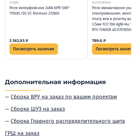
272606
403170185000
Реле интерфейсное 2х8А KPR-SWF-
Реле миниатюрное унив
115VAC/DC-2C Klemsan 272606
электромеханич. монтаж
плату или в розетку выв
3.5мм 1CO 10А AgNi+Au 18В
RTII FINDER 403170185000
2 362,93
₽
789,6
₽
Посмотреть наличие
Посмотреть наличи
Дополнительная информация
Сборка ВРУ на заказ по вашим проектам
Сборка ШУЗ на заказ
Сборка Главного распределительного щита
ГРЩ на заказ