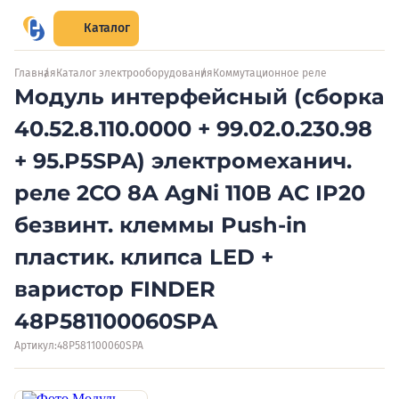
Каталог
Главная
Каталог электрооборудования
Коммутационное реле
Модуль интерфейсный (сборка
40.52.8.110.0000 + 99.02.0.230.98
+ 95.P5SPA) электромеханич.
реле 2CO 8А AgNi 110В AC IP20
безвинт. клеммы Push-in
пластик. клипса LED +
варистор FINDER
48P581100060SPA
Артикул:
48P581100060SPA