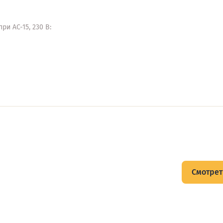
и AC-15, 230 В:
щитов
Смотрет
тов и подписывайтесь на Telegram-