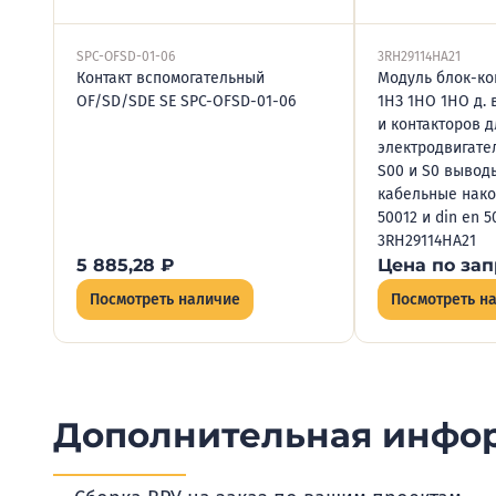
SPC-OFSD-01-06
3RH29114HA21
Контакт вспомогательный
Модуль блок-ко
OF/SD/SDE SE SPC-OFSD-01-06
1НЗ 1НО 1НО д. 
и контакторов 
электродвигате
S00 и S0 вывод
кабельные нако
50012 и din en 
3RH29114HA21
5 885,28
₽
Цена по зап
Посмотреть наличие
Посмотреть н
Дополнительная инфо