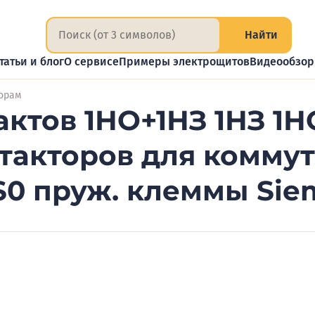
Найти
татьи и блог
О сервисе
Примеры электрощитов
Видеообзо
торам
ктов 1НО+1НЗ 1НЗ 1Н
такторов для коммут
S0 пруж. клеммы Sie