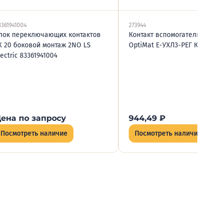
3361941004
273944
лок переключающих контактов
Контакт вспомогательный л
X 20 боковой монтаж 2NO LS
OptiMat E-УХЛ3-РЕГ КЭАЗ 27
lectric 83361941004
ена по запросу
944,49
₽
Посмотреть наличие
Посмотреть наличие