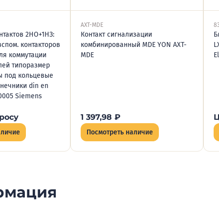
AXT-MDE
8
нтактов 2НО+1НЗ:
Контакт сигнализации
Б
вспом. контакторов
комбинированный MDE YON AXT-
L
для коммутации
MDE
E
лей типоразмер
ы под кольцевые
нечники din en
50005 Siemens
росу
1 397,98
₽
Ц
аличие
Посмотреть наличие
рмация