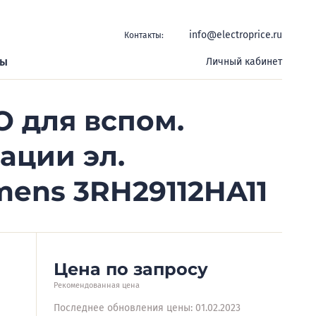
info@electroprice.ru
Контакты:
ры
Личный кабинет
О для вспом.
ации эл.
mens 3RH29112HA11
Цена по запросу
Рекомендованная цена
Последнее обновления цены: 01.02.2023