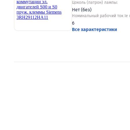
Цоколь (патрон) лампы:
Нет (без)
Номинальный рабочий ток Ie пр
6
Все характеристики
Видеообзоры электро
Смотрите видеообзоры готовых электрощи
канал о рынке электрики.