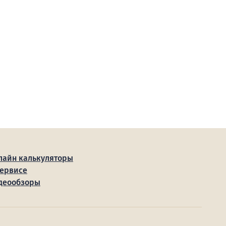
лайн калькуляторы
сервисе
деообзоры