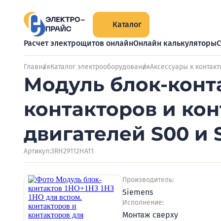
Каталог
Расчет электрощитов онлайн
Онлайн калькуляторы
С
Главная
Каталог электрооборудования
Аксессуары к контак
Модуль блок-конта
контакторов и кон
двигателей S00 и 
Артикул:
3RH29112HA11
Производитель:
Siemens
Исполнение:
Монтаж сверху