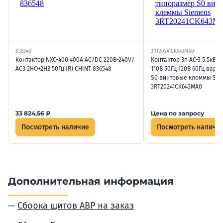
836548
3RT20241CK643MA0
Контактор NXC-400 400А AC/DC 220В-240V/
Контактор 3п AC-3 5.5кВт
АС3 2НО+2НЗ 50Гц (R) CHINT 836548
110В 50Гц 120В 60Гц вари
S0 винтовые клеммы Sie
3RT20241CK643MA0
33 824,56
₽
Цена по запросу
Посмотреть наличие
Посмотреть наличи
Дополнительная информация
Сборка щитов АВР на заказ