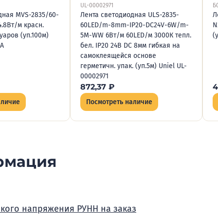
UL-00002971
Б
дная MVS-2835/60-
Лента светодиодная ULS-2835-
Л
4.8Вт/м красн.
60LED/m-8mm-IP20-DC24V-6W/m-
N
уаров (уп.100м)
5M-WW 6Вт/м 60LED/м 3000К тепл.
(
0A
бел. IP20 24В DC 8мм гибкая на
самоклеящейся основе
герметичн. упак. (уп.5м) Uniel UL-
00002971
872,37
₽
4
аличие
Посмотреть наличие
рмация
зкого напряжения РУНН на заказ