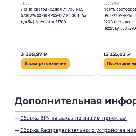
71700
5004290A
Лента светодиодная 71 700 NLS-
Лента светодио
5730WW60-30-IP65-12V R5 30Вт/м
IP68-220V-R-1m 
(уп.5м) Navigator 71700
220В без аксесс
JazzWay 500429
3 098,97
₽
13 235,03
₽
Посмотреть наличие
Посмотреть н
Дополнительная инфо
Сборка ВРУ на заказ по вашим проектам
Сборка Распределительного устройства ни