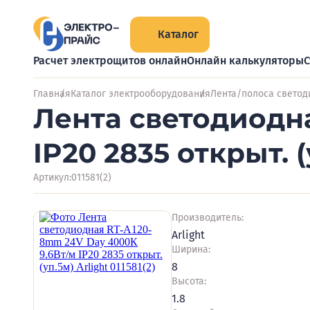
Каталог
Расчет электрощитов онлайн
Онлайн калькуляторы
С
Главная
Каталог электрооборудования
Лента/полоса светод
Лента светодиодна
IP20 2835 открыт. (у
Артикул:
011581(2)
Производитель:
Arlight
Ширина:
8
Высота:
1.8