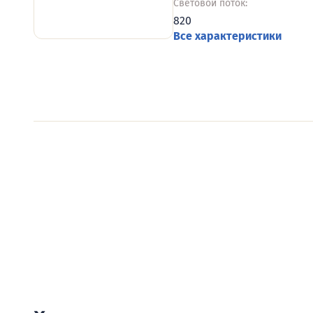
Световой поток:
820
Все характеристики
Видеообзоры электро
Смотрите видеообзоры готовых электрощи
канал о рынке электрики.