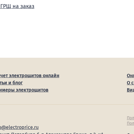
 ГРЩ на заказ
счет электрощитов онлайн
Он
тьи и блог
О 
имеры электрощитов
Ви
Пол
Пол
o@electroprice.ru