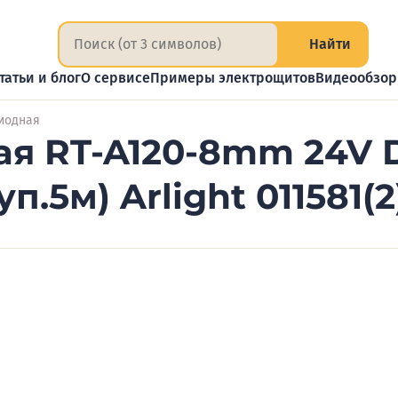
Найти
татьи и блог
О сервисе
Примеры электрощитов
Видеообзо
иодная
я RT-A120-8mm 24V D
п.5м) Arlight 011581(2