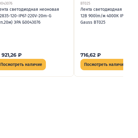
0043076
BT025
ента светодиодная неоновая
Лента светодиодная Basic 
2835-120-IP67-220V-20m-G
12В 900lm/м 4000К IP20 (уп.
уп.20м) ЭРА Б0043076
Gauss BT025
 921,26
₽
716,62
₽
Посмотреть наличие
Посмотреть наличие