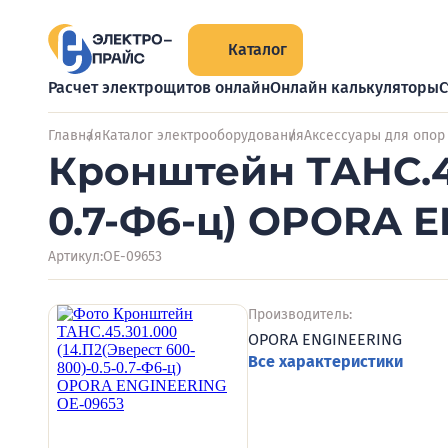
Каталог
Расчет электрощитов онлайн
Онлайн калькуляторы
С
Главная
Каталог электрооборудования
Аксессуары для опор
Кронштейн ТАНС.45.
0.7-Ф6-ц) OPORA 
Артикул:
OE-09653
Производитель:
OPORA ENGINEERING
Все характеристики