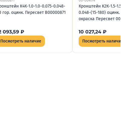
00000871
00-004174
ронштейн К4К-1.0-1.0-0.075-0.048-
Кронштейн К2К-1.5-1.5-К110/
0 гор. оцинк. Пересвет В00000871
0.048-(15-180) оцинк. + поро
окраска Пересвет 00-004174
2 093,59
₽
10 027,24
₽
Посмотреть наличие
Посмотреть наличие