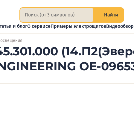
Найти
татьи и блог
О сервисе
Примеры электрощитов
Видеообзо
 освещения
301.000 (14.П2(Эвере
ENGINEERING OE-0965