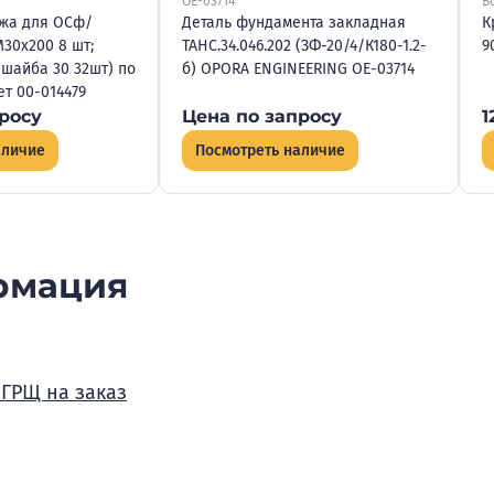
OE-03714
В
жа для ОСф/
Деталь фундамента закладная
К
М30х200 8 шт;
ТАНС.34.046.202 (ЗФ-20/4/К180-1.2-
9
 шайба 30 32шт) по
б) OPORA ENGINEERING OE-03714
т 00-014479
росу
Цена по запросу
1
аличие
Посмотреть наличие
рмация
 ГРЩ на заказ