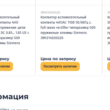
3RH21402GG20
3
могательный
Контактор вспомогательный
К
нтакты 4НО
контакты 4НОAC 110В 50/60Гц c.
3
апряжение цепи
full-wave rectifier типоразмер S00
д
C 0.85... 1.85 US с
пружинные клеммы Siemens
п
оразмер S00
3RH21402GG20
м
ммы Siemens
3
росу
Цена по запросу
Ц
аличие
Посмотреть наличие
рмация