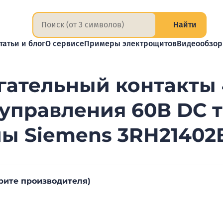
Найти
татьи и блог
О сервисе
Примеры электрощитов
Видеообзо
гательный контакты
управления 60В DC 
ы Siemens 3RH21402
рите производителя)