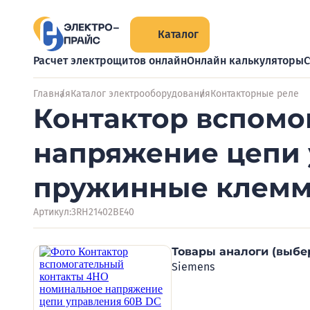
Каталог
Расчет электрощитов онлайн
Онлайн калькуляторы
С
Главная
Каталог электрооборудования
Контакторные реле
Контактор вспомо
напряжение цепи 
пружинные клемм
Артикул:
3RH21402BE40
Товары аналоги (выбе
Siemens