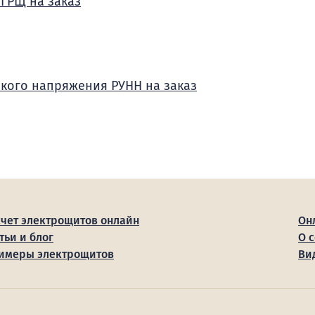
 ГРЩ на заказ
зкого напряжения РУНН на заказ
счет электрощитов онлайн
Он
тьи и блог
О 
имеры электрощитов
Ви