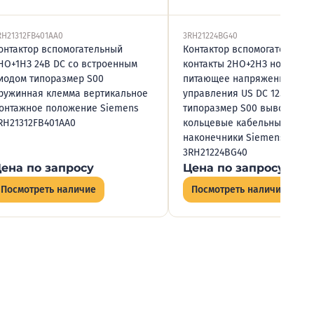
RH21312FB401AA0
3RH21224BG40
онтактор вспомогательный
Контактор вспомогательный
НО+1НЗ 24В DC со встроенным
контакты 2НО+2НЗ номинал
иодом типоразмер S00
питающее напряжение цеп
ружинная клемма вертикальное
управления US DC 125В
онтажное положение Siemens
типоразмер S00 выводы по
RH21312FB401AA0
кольцевые кабельные
наконечники Siemens
3RH21224BG40
ена по запросу
Цена по запросу
Посмотреть наличие
Посмотреть наличие