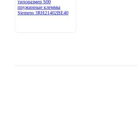
Видеообзоры электро
Смотрите видеообзоры готовых электрощи
канал о рынке электрики.