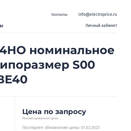
info@electroprice.ru
Контакты:
ры
Личный кабинет
 4НО номинальное
типоразмер S00
BE40
Цена по запросу
Рекомендованная цена
Последнее обновления цены: 01.02.2023