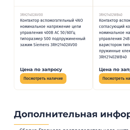
3RH21402AV00
3RH21402WB40
Контактор вспомогательный 4NO
Контактор вспо
номинальное напряжение цепи
согласующий ко
управления 400В АС 50/60Гц
номинальное н
типоразмер S00 подпружиненный
управления 24В D
зажим Siemens 3RH21402AV00
варистором тип
пружинные кле
3RH21402WB40
Цена по запросу
Цена по зап
Посмотреть наличие
Посмотреть н
Дополнительная инфо