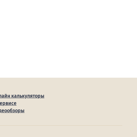
лайн калькуляторы
сервисе
деообзоры