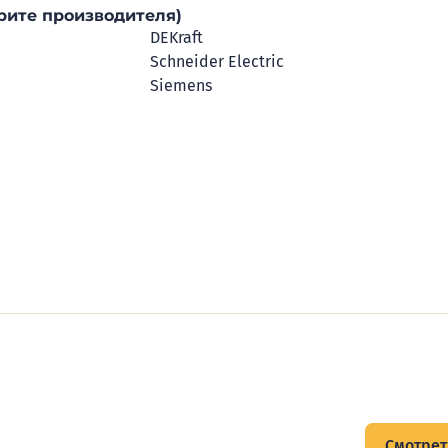
рите производителя)
DEKraft
Schneider Electric
Siemens
щитов
Смотрет