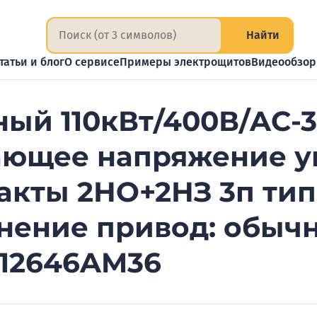
Найти
татьи и блог
О сервисе
Примеры электрощитов
Видеообзо
ный 110кВт/400В/AC-
ющее напряжение у
такты 2НО+2НЗ 3п тип
нение привод: обыч
T12646AM36