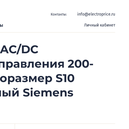
info@electroprice.ru
Контакты:
ры
Личный кабинет
3AC/DC
правления 200-
оразмер S10
ный Siemens