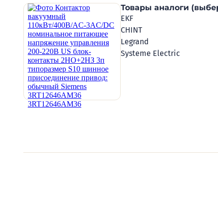
Товары аналоги (выбе
EKF
CHINT
Legrand
Systeme Electric
Видеообзоры электро