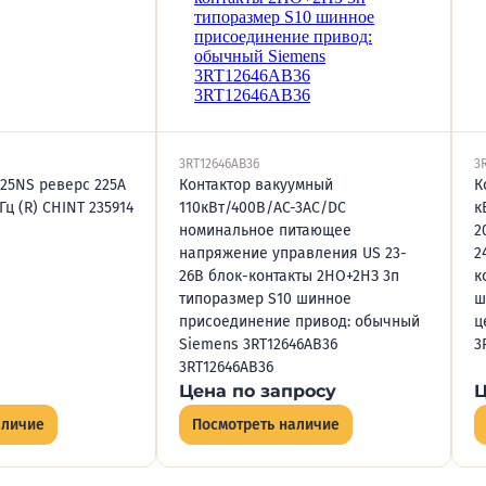
3RT12646AB36
3
225NS реверс 225А
Контактор вакуумный
К
Гц (R) CHINT 235914
110кВт/400В/AC-3AC/DC
к
номинальное питающее
2
напряжение управления US 23-
2
26В блок-контакты 2НО+2НЗ 3п
к
типоразмер S10 шинное
ш
присоединение привод: обычный
ц
Siemens 3RT12646АB36
3
3RT12646AB36
Цена по запросу
Ц
аличие
Посмотреть наличие