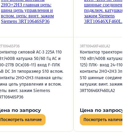
RT10646SP36
3RT10646XF460LA2
онтактор силовой AC-3 225А 110
Контактор траекторный AC-3
Вт/400В катушка 50/60 Гц AC и
110 кВт/400В катушка 110В 
00–277В DCх(08–11) вход F-ПЛК
125) ПЛК- вход 24–110В DC в
4В DC 3п типоразмер S10 вспом.
контакты 2НО+2НЗ 3п типор
онтакты 2НО+2НЗ главная цепь:
S10 шинные соединения по
ина цепь управления и вспом.
катушки: винт. зажим Sieme
епь: винт. зажим Siemens
3RT10646XF460LA2
RT10646SP36
ена по запросу
Цена по запросу
Посмотреть наличие
Посмотреть наличие