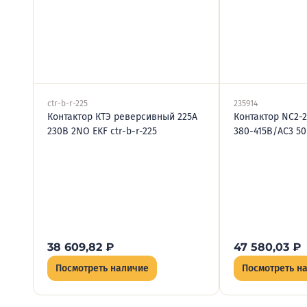
ctr-b-r-225
235914
Контактор КТЭ реверсивный 225А
Контактор NC2-
230В 2NO EKF ctr-b-r-225
380-415В/АС3 50
38 609,82
₽
47 580,03
₽
Посмотреть наличие
Посмотреть н