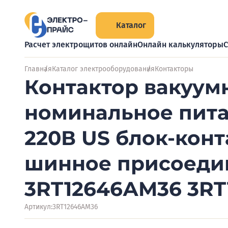
Каталог
Расчет электрощитов онлайн
Онлайн калькуляторы
С
Главная
Каталог электрооборудования
Контакторы
Контактор вакуум
номинальное пита
220В US блок-кон
шинное присоеди
3RT12646АM36 3R
Артикул:
3RT12646AM36