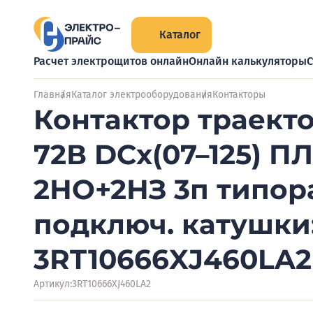
Каталог
Расчет электрощитов онлайн
Онлайн калькуляторы
С
Главная
Каталог электрооборудования
Контакторы
Контактор траекто
72В DCх(07–125) ПЛ
2НО+2НЗ 3п типор
подключ. катушки:
3RT10666XJ460LA2
Артикул:
3RT10666XJ460LA2