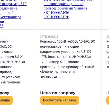
3RT10666AF36
3
умный
Контактор 160кВт/400В/AC-3AC/DC
К
-3AC/DC
номинальное питающее
1
итающее
напряжение управления US 110-
б
авления US 21-
127В блок-контакты 2НО+2НЗ 3п
т
акты 2НО+2НЗ 3п
типоразмер S10 шинное
п
 шинное
присоединение привод: обычный
3
привод:
Siemens 3RT10666АF36
интерфейсом
3RT10666AF36
 24В Siemens
росу
Цена по запросу
Ц
аличие
Посмотреть наличие