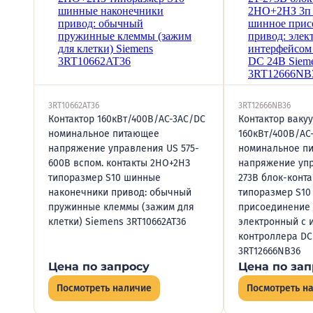
3RT10662AT36
3RT12666NB36
Контактор 160кВт/400В/AC-3AC/DC
Контактор ваку
номинальное питающее
160кВт/400В/AC
напряжение управления US 575-
номинальное п
600В вспом. контакты 2НО+2НЗ
напряжение упр
типоразмер S10 шинные
273В блок-конт
наконечники привод: обычный
типоразмер S10
пружинные клеммы (зажим для
присоединение 
клетки) Siemens 3RT10662AT36
электронный с 
контроллера DC
3RT12666NB36
Цена по запросу
Цена по зап
Посмотреть наличие
Посмотреть н