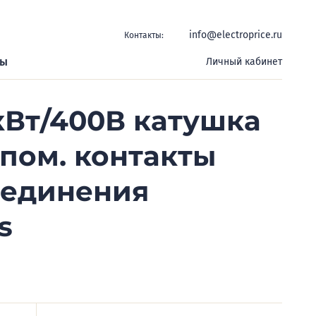
info@electroprice.ru
Контакты:
ры
Личный кабинет
кВт/400В катушка
спом. контакты
оединения
s