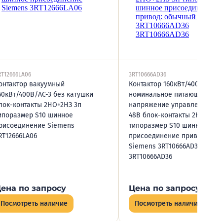
RT12666LA06
3RT10666AD36
онтактор вакуумный
Контактор 160кВт/400В/AC-
60кВт/400В/AC-3 без катушки
номинальное питающее
лок-контакты 2НО+2НЗ 3п
напряжение управления US
ипоразмер S10 шинное
48В блок-контакты 2НО+2НЗ
рисоединение Siemens
типоразмер S10 шинное
RT12666LA06
присоединение привод: об
Siemens 3RT10666АD36
3RT10666AD36
ена по запросу
Цена по запросу
Посмотреть наличие
Посмотреть наличие