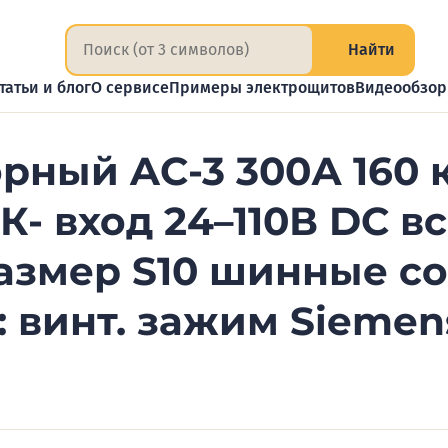
Найти
татьи и блог
О сервисе
Примеры электрощитов
Видеообзо
рный AC-3 300А 160 
К- вход 24–110В DC в
азмер S10 шинные с
 винт. зажим Siemen