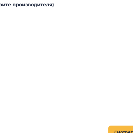
рите производителя)
щитов
Смотрет