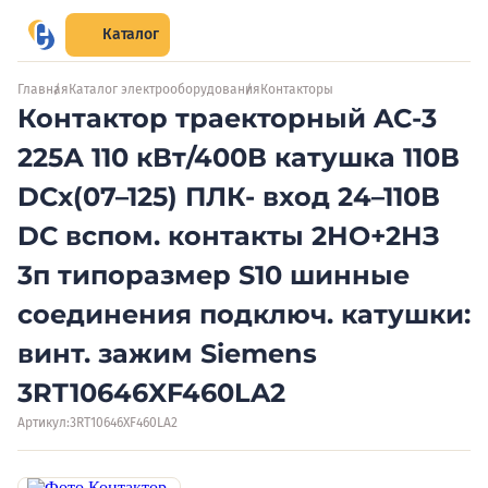
Каталог
Главная
Каталог электрооборудования
Контакторы
Контактор траекторный AC-3
225А 110 кВт/400В катушка 110В
DCх(07–125) ПЛК- вход 24–110В
DC вспом. контакты 2НО+2НЗ
3п типоразмер S10 шинные
соединения подключ. катушки:
винт. зажим Siemens
3RT10646XF460LA2
Артикул:
3RT10646XF460LA2