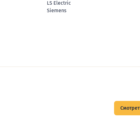
LS Electric
Siemens
щитов
Смотрет
тов и подписывайтесь на Telegram-