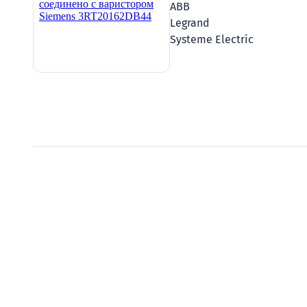
ABB
Legrand
Systeme Electric
Видеообзоры электро
Смотрите видеообзоры готовых электрощи
канал о рынке электрики.