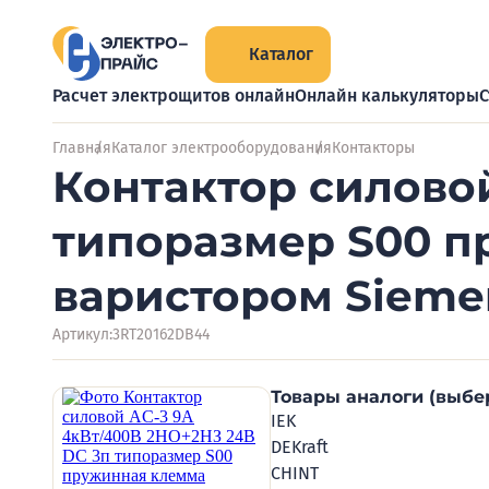
Каталог
Расчет электрощитов онлайн
Онлайн калькуляторы
С
Главная
Каталог электрооборудования
Контакторы
Контактор силовой
типоразмер S00 п
варистором Sieme
Артикул:
3RT20162DB44
Товары аналоги (выбе
IEK
DEKraft
CHINT