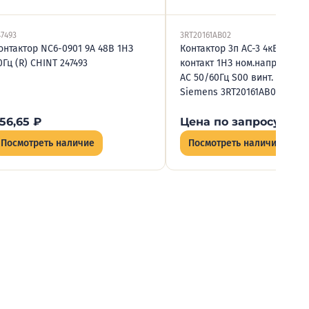
47493
3RT20161AB02
онтактор NC6-0901 9А 48В 1НЗ
Контактор 3п AC-3 4кВт/400В
0Гц (R) CHINT 247493
контакт 1НЗ ном.напряж. упр
AC 50/60Гц S00 винт. клемм
Siemens 3RT20161AB02
56,65
₽
Цена по запросу
Посмотреть наличие
Посмотреть наличие