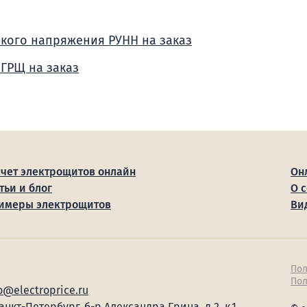
зкого напряжения РУНН на заказ
 ГРЩ на заказ
счет электрощитов онлайн
Он
тьи и блог
О 
имеры электрощитов
Ви
Пол
Пол
o@electroprice.ru
Санкт-Петербург, б-р Александра Грина, д.2, к.1