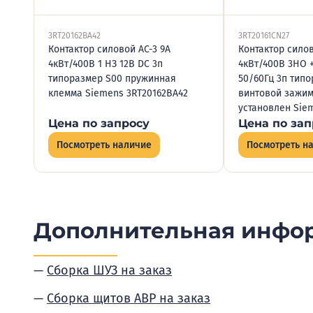
3RT20162BA42
3RT20161CN27
Контактор силовой AC-3 9А
Контактор силов
4кВт/400В 1 НЗ 12В DC 3п
4кВт/400В 3НО +
типоразмер S00 пружинная
50/60Гц 3п тип
клемма Siemens 3RT20162BA42
винтовой зажим
установлен Sie
Цена по запросу
Цена по зап
Посмотреть наличие
Посмотреть н
Дополнительная инфо
Сборка ШУЗ на заказ
Сборка щитов АВР на заказ