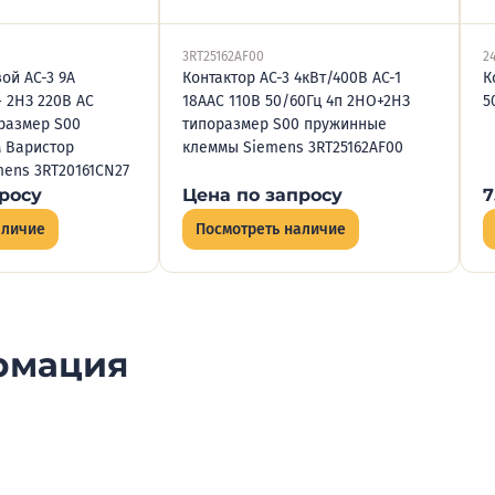
3RT25162AF00
2
ой AC-3 9А
Контактор AC-3 4кВт/400В AC-1
К
 2НЗ 220В AC
18АAC 110В 50/60Гц 4п 2НО+2НЗ
5
оразмер S00
типоразмер S00 пружинные
 Варистор
клеммы Siemens 3RT25162AF00
mens 3RT20161CN27
росу
Цена по запросу
7
аличие
Посмотреть наличие
рмация