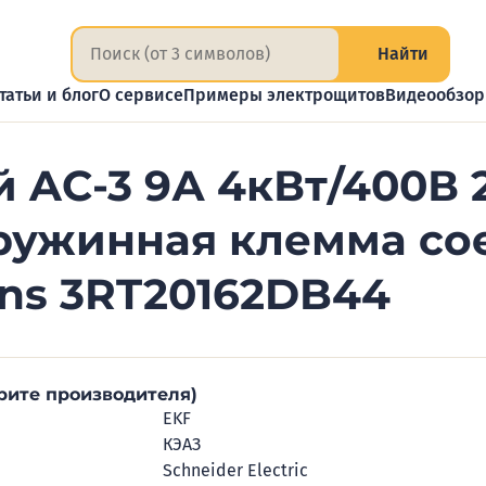
Найти
татьи и блог
О сервисе
Примеры электрощитов
Видеообзо
 AC-3 9А 4кВт/400В 
ружинная клемма со
ns 3RT20162DB44
рите производителя)
EKF
КЭАЗ
Schneider Electric