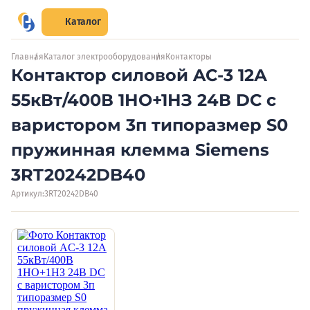
Каталог
Главная
Каталог электрооборудования
Контакторы
Контактор силовой AC-3 12А
55кВт/400В 1НО+1НЗ 24В DC с
варистором 3п типоразмер S0
пружинная клемма Siemens
3RT20242DB40
Артикул:
3RT20242DB40