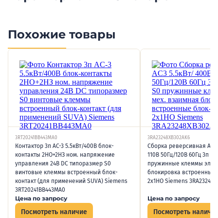
Похожие товары
3RT20241BB443MA0
3RA23248XB302AK6
Контактор 3п AC-3 5.5кВт/400В блок-
Сборка реверсивная AC3 
контакты 2НО+2НЗ ном. напряжение
110В 50Гц/120В 60Гц 3п т
управления 24В DC типоразмер S0
пружинные клеммы эл. и
винтовые клеммы встроенный блок-
блокировка встроенные 
контакт (для применений SUVA) Siemens
2х1НО Siemens 3RA23248X
3RT20241BB443MA0
Цена по запросу
Цена по запросу
Посмотреть наличие
Посмотреть наличи