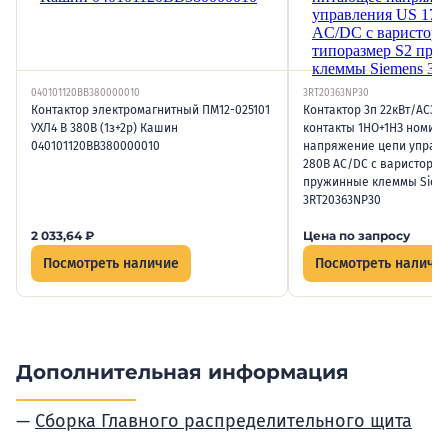
040101120ВВ380000010
3RT20363NP30
Контактор электромагнитный ПМ12-025101
Контактор 3п 22кВт/АС3/
УХЛ4 В 380В (1з+2р) Кашин
контакты 1НО+1НЗ номин
040101120ВВ380000010
напряжение цепи управл
280В AC/DC с варистором
пружинные клеммы Siem
3RT20363NP30
2 033,64
₽
Цена по запросу
Посмотреть наличие
Посмотреть наличи
Дополнительная информация
Сборка Главного распределительного щита