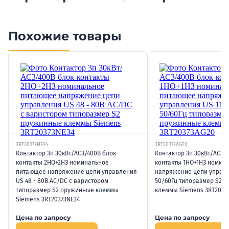
Похожие товары
3RT20373NE34
3RT20373AG20
Контактор 3п 30кВт/АС3/400В блок-
Контактор 3п 30кВт/АС3/
контакты 2НО+2НЗ номинальное
контакты 1НО+1НЗ номин
питающее напряжение цепи управления
напряжение цепи управл
US 48 - 80В AC/DC с варистором
50/60Гц типоразмер S2 
типоразмер S2 пружинные клеммы
клеммы Siemens 3RT2037
Siemens 3RT20373NE34
Цена по запросу
Цена по запросу