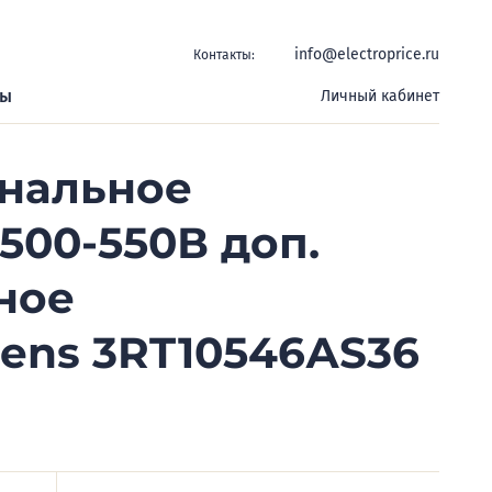
info@electroprice.ru
Контакты:
ры
Личный кабинет
инальное
500-550В доп.
ное
ens 3RT10546АS36