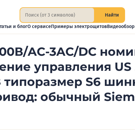
Найти
татьи и блог
О сервисе
Примеры электрощитов
Видеообзо
400В/AC-3AC/DC ном
ние управления US 
 типоразмер S6 шин
ивод: обычный Siem