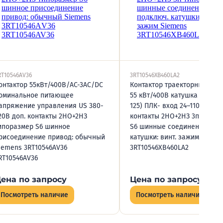
RT10546AV36
3RT10546XB460LA2
онтактор 55кВт/400В/AC-3AC/DC
Контактор траекторный AC-3
оминальное питающее
55 кВт/400В катушка 24В DC
апряжение управления US 380-
125) ПЛК- вход 24–110В DC в
20В доп. контакты 2НО+2НЗ
контакты 2НО+2НЗ 3п типор
ипоразмер S6 шинное
S6 шинные соединения под
рисоединение привод: обычный
катушки: винт. зажим Sieme
iemens 3RT10546АV36
3RT10546XB460LA2
RT10546AV36
ена по запросу
Цена по запросу
Посмотреть наличие
Посмотреть наличие