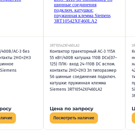
3RT10542XF460LA2
3
/400В/AC-3 без
Контактор траекторный AC-3 115А
К
онтакты 2НО+2НЗ
55 кВт/400В катушка 110В DCх(07–
н
шинное
125) ПЛК- вход 24–110В DC вспом.
н
 Siemens
контакты 2НО+2НЗ 3п типоразмер
4
S6 шинные соединения подключ.
т
катушки: пружинная клемма
п
Siemens 3RT10542XF460LA2
S
3
росу
Цена по запросу
Ц
аличие
Посмотреть наличие