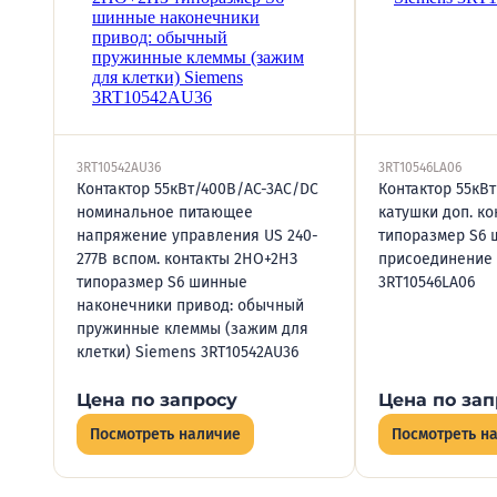
3RT10542AU36
3RT10546LA06
Контактор 55кВт/400В/AC-3AC/DC
Контактор 55кВт
номинальное питающее
катушки доп. к
напряжение управления US 240-
типоразмер S6 
277В вспом. контакты 2НО+2НЗ
присоединение
типоразмер S6 шинные
3RT10546LA06
наконечники привод: обычный
пружинные клеммы (зажим для
клетки) Siemens 3RT10542AU36
Цена по запросу
Цена по зап
Посмотреть наличие
Посмотреть н