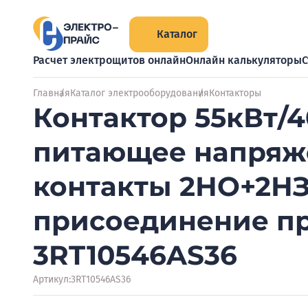
Каталог
Расчет электрощитов онлайн
Онлайн калькуляторы
С
Главная
Каталог электрооборудования
Контакторы
Контактор 55кВт/
питающее напряже
контакты 2НО+2НЗ
присоединение пр
3RT10546AS36
Артикул:
3RT10546AS36